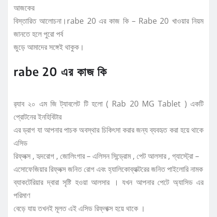
আজকের
বিস্তারিত আলোচনা।rabe 20 এর কাজ কি – Rabe 20 খাওয়ার নিয়ম
জানতে হলে পুরো পর্ব
জুড়ে আমাদের সঙ্গেই থাকুক।
rabe 20 এর কাজ কি
র‍্যাব ২০ এম জি ট্যাবলেট টি হলো ( Rab 20 MG Tablet ) একটি
প্রোটনের ইনহিবিটার
এর ড্রাগ যা আপনার পাচক অবস্থার চিকিৎসা করার জন্য ব্যবহৃত করা হয়ে থাকে
এসিড
রিফ্লক্স , হৃদরোগ , জোলিংগার – এলিসন সিন্ড্রোম , পেট আলসার , গ্যাস্ট্রো –
এসোফেজিয়ার রিফ্লক্স জনিত রোগ এবং হ্যালিকোব্যাক্টরের জনিত পাইলোরি নামক
ব্যাকটেরিয়ার দ্বারা সৃষ্টি হওয়া আলসার । যখন আপনার পেটে অ্যাসিড এর
পরিমাণ
বেড়ে যায় তখনই মূলত এই এসিড রিফ্লাক্স হয়ে থাকে ।