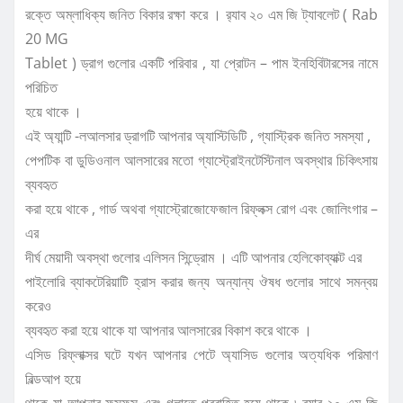
রক্তে অম্লাধিক্য জনিত বিকার রক্ষা করে । র‍্যাব ২০ এম জি ট্যাবলেট ( Rab
20 MG
Tablet ) ড্রাগ গুলোর একটি পরিবার , যা প্রোটন – পাম ইনহিবিটারসের নামে
পরিচিত
হয়ে থাকে ।
এই অ্যান্টি -লআলসার ড্রাগটি আপনার অ্যাস্টিডিটি , গ্যাস্ট্রিক জনিত সমস্যা ,
পেপটিক বা ডুডিওনাল আলসারের মতো গ্যাস্ট্রোইনটেস্টিনাল অবস্থার চিকিৎসায়
ব্যবহৃত
করা হয়ে থাকে , গার্ড অথবা গ্যাস্ট্রোজোফেজাল রিফ্লক্স রোগ এবং জোলিংগার –
এর
দীর্ঘ মেয়াদী অবস্থা গুলোর এলিসন সিন্ড্রোম । এটি আপনার হেলিকোব্যাক্ট এর
পাইলোরি ব্যাকটেরিয়াটি হ্রাস করার জন্য অন্যান্য ঔষধ গুলোর সাথে সমন্বয়
করেও
ব্যবহৃত করা হয়ে থাকে যা আপনার আলসারের বিকাশ করে থাকে ।
এসিড রিফ্লাক্সর ঘটে যখন আপনার পেটে অ্যাসিড গুলোর অত্যধিক পরিমাণ
বিল্ডআপ হয়ে
থাকে যা আপনার ফুসফুস এবং গলাতে প্রবাহিত হয়ে থাকে ৷ র‍্যাব ২০ এম জি