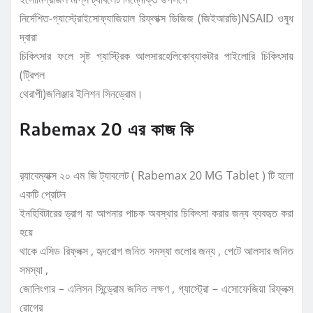
নির্দেশিত-গ্যাস্ট্রোইসােফ্যাজিয়াল রিফ্লাক্স ডিজিজ (জিইআরডি)NSAID ওষুধ
দ্বারা
চিকিৎসার ফলে সৃষ্ট গ্যাস্ট্রিক আলসারহেলিকোব্যাকটার পাইলােরি চিকিৎসায়
(ট্রিপল
থেরাপী)জলিঞ্জার ইলিশন সিনড্রোম।
Rabemax 20 এর কাজ কি
র‍্যাবেম্যাক্স ২০ এম জি ট্যাবলেট ( Rabemax 20 MG Tablet ) টি হলো
একটি প্রোটন
ইনহিবিটারের ড্রাগ যা আপনার পাচক অবস্থার চিকিৎসা করার জন্য ব্যবহৃত করা
হয়ে
থাকে এসিড রিফ্লক্স , হৃদরোগ জনিত সমস্যা গুলোর জন্য , পেটে আলসার জনিত
সমস্যা ,
জোলিংগার – এলিসন সিন্ড্রোম জনিত লক্ষণ , গ্যাস্ট্রো – এসোফেজিয়া রিফ্লক্স
রোগের