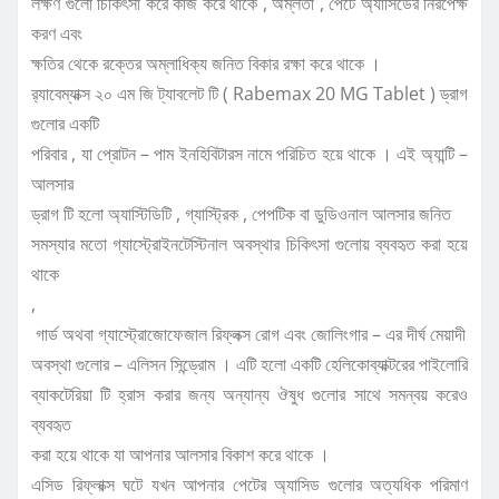
লক্ষণ গুলো চিকিৎসা করে কাজ করে থাকে , অম্লতা , পেটে অ্যাসিডের নিরপেক্ষ
করণ এবং
ক্ষতির থেকে রক্তের অম্লাধিক্য জনিত বিকার রক্ষা করে থাকে ।
র‍্যাবেম্যাক্স ২০ এম জি ট্যাবলেট টি ( Rabemax 20 MG Tablet ) ড্রাগ
গুলোর একটি
পরিবার , যা প্রোটন – পাম ইনহিবিটারস নামে পরিচিত হয়ে থাকে । এই অ্যান্টি –
আলসার
ড্রাগ টি হলো অ্যাস্টিডিটি , গ্যাস্ট্রিক , পেপটিক বা ডুডিওনাল আলসার জনিত
সমস্যার মতো গ্যাস্ট্রোইনটেস্টিনাল অবস্থার চিকিৎসা গুলোয় ব্যবহৃত করা হয়ে
থাকে
,
গার্ড অথবা গ্যাস্ট্রোজোফেজাল রিফ্লক্স রোগ এবং জোলিংগার – এর দীর্ঘ মেয়াদী
অবস্থা গুলোর – এলিসন সিন্ড্রোম । এটি হলো একটি হেলিকোব্যাক্টরের পাইলোরি
ব্যাকটেরিয়া টি হ্রাস করার জন্য অন্যান্য ঔষুধ গুলোর সাথে সমন্বয় করেও
ব্যবহৃত
করা হয়ে থাকে যা আপনার আলসার বিকাশ করে থাকে ।
এসিড রিফ্লাক্স ঘটে যখন আপনার পেটের অ্যাসিড গুলোর অত্যধিক পরিমাণ