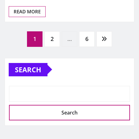
READ MORE
Posts
1
2
…
6
pagination
SEARCH
Search