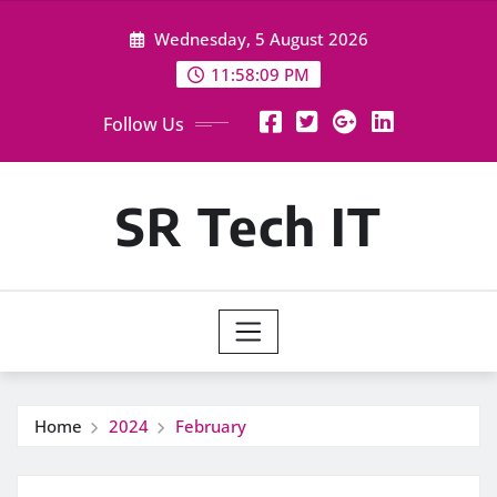
Skip
Wednesday, 5 August 2026
to
content
11:58:10 PM
Follow Us
SR Tech IT
Home
2024
February