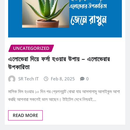
UNCATEGORIZED
এলোভেরা দিয়ে ফর্সা হওয়ার উপায় – এলোভেরার
উপকারিতা
SR Tech IT
Feb 8, 2025
0
মাসিক মিস হওয়ার ১০ দিন পর প্রেগন্যান্ট বোঝা যায় আসসালামু আলাইকুম আশা
করছি আপনারা সকলেই ভাল আছেন। টাইটেল দেখে নিশ্চয়ই…
READ MORE