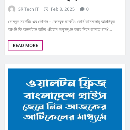
SR Tech IT
Feb 8, 2025
0
ফেসবুক মার্কেটিং এর কৌশল – ফেসবুক মার্কেটিং কোর্স আসসালামু আলাইকুম
আপনি কি অনলাইনে জমির খতিয়ান অনুসন্ধান করার নিয়ম জানতে চান?…
READ MORE