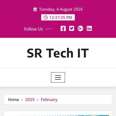
Skip
Tuesday, 4 August 2026
to
content
12:37:36 PM
Follow Us
SR Tech IT
Home
2025
February