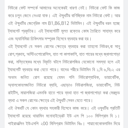
নিউরো বেস্ট সম্পর্কে আমাদের অনেকেরই ধারণা নেই। নিউরো বেস্ট কি কাজ
করে চলুন জেনে নেওয়া যাক। এই ঔষুধটির বাণিজ্যিক নাম নিউরো বেস্ট। আর
এই ঔষুধটির জেনে্রিক নাম B1,B6,B12 ভিটামিন। এই ঔষুধটির ধরন হচ্ছে
ট্যাবলেট প্রকৃতির। এই ট্যাবলেটটি মূলত রক্তের কোষ তৈরিতে সাহায্য করে
এবং অ্যানিমিয়া চিকিৎসার সম্পূরক হিসেবে ব্যবহার করা হয়।
এই ট্যাবলেট যে সকল রোগের ক্ষেত্রে ব্যবহার করা তাহলো নিউরন,বা সানু
রোগ,প্রদাহ, অস্টিওপোরোসিস, হাত পা কাপাকাপি, হাত পায়ের মধ্যে জ্বালাপোড়া
করা, মস্তিষ্কের মধ্যে বিকৃতি ঘটলে নিউরোলজির যেকোনো সমস্যা হলে এই
ট্যাবলেটি ব্যবহার করা যেতে পারে। যাদের শরীরে ভিটামিন বি ১,বি ৬,বি১২ এর
অভাব জনিত রোগ রয়েছে যেমন পলি নিউরোপ্যাথিক, ডায়াবেটিক,
অ্যালকোহলজনিত নিউরো ব্যাধি, এছাড়াও নিউরালজিয়া, ডায়াবেটিস, নিউ
রাইটিস, মায়ালজিয়া এমনকি হাতে পায়ে ব্যথা হাত পা জ্বালাপোড়া করা মেরুদন্ড
ব্যথা এ সকল রোগের ক্ষেত্রে এই ঔষুধটি সেবন যেতে পারে।
এই ঔষধটি যে কোন ব্যথার সহকারী হিসেবে কাজ করে। এই ওষুধটির প্রতিটি
ট্যাবলেট রয়েছে থায়ামিন মনোহাইড্রেট ইউ এস পি ১০০ মিলিগ্রাম বি ১।
পাইরাডক্সিন ইউএসপি ২00 মিলিগ্রাম ভিটামিন বি৬। শায়ানোকোবলামিন দিয়ে