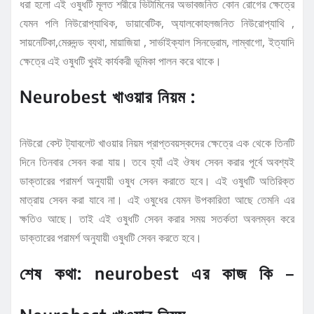
ধরা হলো এই ওষুধটি মূলত শরীরে ভিটামিনের অভাবজনিত কোন রোগের ক্ষেত্রে
যেমন পলি নিউরোপ্যাথিক, ডায়াবেটিক, অ্যালকোহলজনিত নিউরোপ্যাথি ,
সায়নেটিকা,মেরুদন্ড ব্যথা, মায়াজিয়া , সার্ভাইক্যাল সিনড্রোম, লাম্বাগো, ইত্যাদি
ক্ষেত্রে এই ওষুধটি খুবই কার্যকরী ভূমিকা পালন করে থাকে।
Neurobest খাওয়ার নিয়ম :
নিউরো বেস্ট ট্যাবলেট খাওয়ার নিয়ম প্রাপ্তবয়স্কদের ক্ষেত্রে এক থেকে তিনটি
দিনে তিনবার সেবন করা যায়। তবে হ্যাঁ এই ঔষধ সেবন করার পূর্বে অবশ্যই
ডাক্তারের পরামর্শ অনুযায়ী ওষুধ সেবন করাতে হবে। এই ওষুধটি অতিরিক্ত
মাত্রায় সেবন করা যাবে না। এই ওষুধের যেমন উপকারিতা আছে তেমনি এর
ক্ষতিও আছে। তাই এই ওষুধটি সেবন করার সময় সতর্কতা অবলম্বন করে
ডাক্তারের পরামর্শ অনুযায়ী ওষুধটি সেবন করতে হবে।
শেষ কথা: neurobest এর কাজ কি –