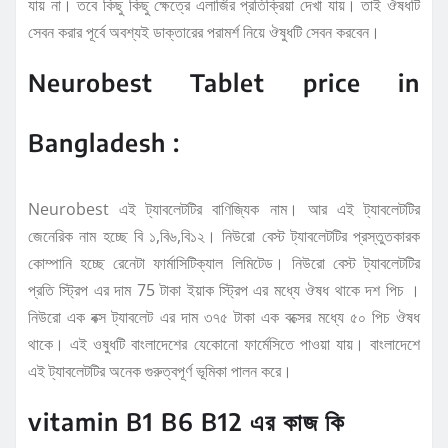
যায় না। তবে কিছু কিছু ক্ষেত্রে এলার্জির প্রতিক্রিয়া দেখা যায়। তাই ঔষধটি
সেবন করার পূর্বে অবশ্যই ডাক্তারের পরামর্শ নিয়ে ঔষুধটি সেবন করবেন।
Neurobest Tablet price in
Bangladesh :
Neurobest এই ট্যাবলেটটির বাণিজ্যিক নাম। আর এই ট্যাবলেটটির
জেনেরিক নাম হচ্ছে বি ১,বি৬,বি১২। নিউরো বেস্ট ট্যাবলেটটির প্রস্তুতকারক
কোম্পানি হচ্ছে রেনেটা ফার্মাসিটিক্যাল লিমিটেড। নিউরো বেস্ট ট্যাবলেটটির
প্রতি স্ট্রিপ এর দাম 75 টাকা ইয়াক স্ট্রিপ এর মধ্যে ঔষধ থাকে দশ পিচ ।
নিউরো এক বক্স ট্যাবলেট এর দাম ৩৭৫ টাকা এক বক্সের মধ্যে ৫০ পিচ ঔষধ
থাকে। এই ওষুধটি বাংলাদেশের যেকোনো ফার্মেসিতে পাওয়া যায়। বাংলাদেশে
এই ট্যাবলেটটির অনেক গুরুত্বপূর্ণ ভূমিকা পালন করে।
vitamin B1 B6 B12 এর কাজ কি