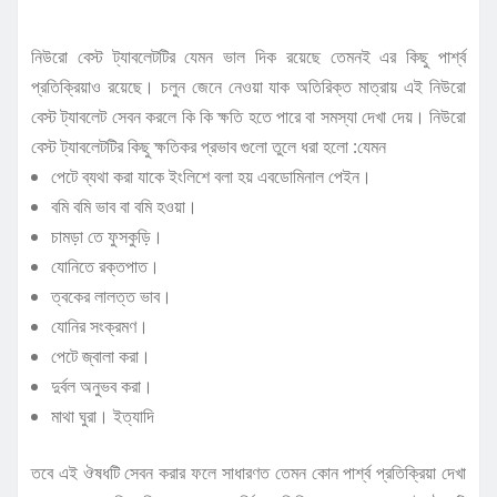
নিউরো বেস্ট ট্যাবলেটটির যেমন ভাল দিক রয়েছে তেমনই এর কিছু পার্শ্ব
প্রতিক্রিয়াও রয়েছে। চলুন জেনে নেওয়া যাক অতিরিক্ত মাত্রায় এই নিউরো
বেস্ট ট্যাবলেট সেবন করলে কি কি ক্ষতি হতে পারে বা সমস্যা দেখা দেয়। নিউরো
বেস্ট ট্যাবলেটটির কিছু ক্ষতিকর প্রভাব গুলো তুলে ধরা হলো :যেমন
পেটে ব্যথা করা যাকে ইংলিশে বলা হয় এবডোমিনাল পেইন।
বমি বমি ভাব বা বমি হওয়া।
চামড়া তে ফুসকুড়ি।
যোনিতে রক্তপাত।
ত্বকের লালত্ত ভাব।
যোনির সংক্রমণ।
পেটে জ্বালা করা।
দুর্বল অনুভব করা।
মাথা ঘুরা। ইত্যাদি
তবে এই ঔষধটি সেবন করার ফলে সাধারণত তেমন কোন পার্শ্ব প্রতিক্রিয়া দেখা