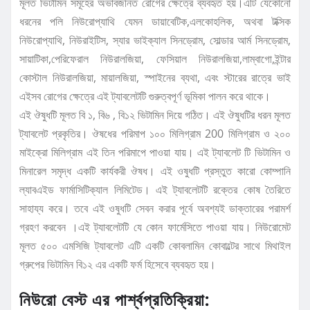
মূলত ভিটামিন সমূহের অভাবজনিত রোগের ক্ষেত্রে ব্যবহৃত হয়।এটি যেকোনো
ধরনের পলি নিউরোপ্যাথি যেমন ডায়াবেটিক,এলকোহলিক, অথবা টক্সিক
নিউরোপ্যাথি, নিউরাইটিস, স্যার ভাইক্যাল সিনড্রোম, সোল্ডার আর্ম সিনড্রোম,
সায়াটিকা,পেরিফেরাল নিউরালজিয়া, ফেসিয়াল নিউরালজিয়া,লাম্বাগো,ইন্টার
কোস্টাল নিউরালজিয়া, মায়ালজিয়া, স্পাইনের ব্যথা, এবং স্টারের রাত্রে ভাই
এইসব রোগের ক্ষেত্রে এই ট্যাবলেটটি গুরুত্বপূর্ণ ভূমিকা পালন করে থাকে।
এই ঔষুধটি মূলত বি ১, বি৬ , বি১২ ভিটামিন দিয়ে গঠিত। এই ঔষুধটির ধরন মূলত
ট্যাবলেট প্রকৃতির। ঔষধের পরিমাপ ১০০ মিলিগ্রাম 200 মিলিগ্রাম ও ২০০
মাইক্রো মিলিগ্রাম এই তিন পরিমাপে পাওয়া যায়। এই ট্যাবলেট টি ভিটামিন ও
মিনারেল সমৃদ্ধ একটি কার্যকরী ঔষধ। এই ওষুধটি প্রস্তুত কারো কোম্পানি
ল্যাবএইড ফার্মাসিটিক্যাল লিমিটেড। এই ট্যাবলেটটি রক্তের কোষ তৈরিতে
সাহায্য করে। তবে এই ওষুধটি সেবন করার পূর্বে অবশ্যই ডাক্তারের পরামর্শ
গ্রহণ করবেন ।এই ট্যাবলেটটি যে কোন ফার্মেসিতে পাওয়া যায়। নিউরোমেট
মূলত ৫০০ এমসিজি ট্যাবলেট এটি একটি কোবলামিন কোবাল্টের সাথে মিথাইল
গ্রুপের ভিটামিন বি১২ এর একটি ফর্ম হিসেবে ব্যবহৃত হয়।
নিউরো বেস্ট এর পার্শ্বপ্রতিক্রিয়া: