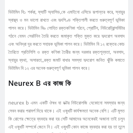
ভিটামিন বি১ শর্করা, ফ্যাটি অ্যাসিড,কে এমাইনো এসিডে রূপান্তর করে, স্নায়ুর
স্বাস্থ্য ও মন ভালো রাখতে এবং হৃদপিণ্ড শক্তিশালী করতে গুরুত্বপূর্ণ ভূমিকা
পালন করে। ভিটামিন বি৬ লোহিত রক্তকণিকা গঠনে, প্রোটিন, নিউরোট্রান্সমিটার
গঠনে যেমন সেরটনিন তৈরি করতে জমাকৃত শক্তি মুক্ত করে হৃদরোগ অবসাদ
এবং অনিদ্রা দূর করতে সহায়ক ভূমিকা পালন করে। ভিটামিন বি ১২ রক্তের কোচ
তৈরিতে প্রতিলিপি ও রক্ত কণিকা তৈরীর জন্য দরকার রক্তশূন্যতা, অবসাদ,
স্নায়ুর ব্যথা, অসারতা,,রক্ত জমাট বাধার সমস্যা হৃদরোগ জনিত ঝুঁকি কমাতে
ভিটামিন বি ১২ এর অনেক গুরুত্বপূর্ণ ভূমিকা পালন করে।
Neurex B এর কাজ কি
neurex b এমন একটি ঔষধ যা ডক্টর নিউরোলজি যেকোনো সমস্যার জন্য
সেবন করার পরামর্শ দিয়ে থাকে। এই ওষুধটি কার্যক্ষমতা অনেক বেশি। এটি মূলত
কি রোগের ক্ষেত্রে ব্যবহার করা হয় সেটি আমাদের অনেকেরই অজানা তাই চলুন
এই ওষুধটি সম্পর্কে জেনে নি। এই ওষুধটি কোন কাজে ব্যবহার করা হয় তা তুলে