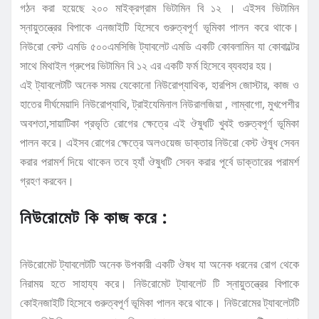
গঠন করা হয়েছে ২০০ মাইক্রগ্রাম ভিটামিন বি ১২ । এইসব ভিটামিন
স্নায়ুতন্ত্রের বিপাকে এনজাইটি হিসেবে গুরুত্বপূর্ণ ভূমিকা পালন করে থাকে।
নিউরো বেস্ট এমডি ৫০০এমসিজি ট্যাবলেট এমডি একটি কোবলামিন যা কোবাল্টের
সাথে মিথাইল গ্রুপের ভিটামিন বি ১২ এর একটি ফর্ম হিসেবে ব্যবহার হয়।
এই ট্যাবলেটটি অনেক সময় যেকোনো নিউরোপ্যাথিক, হারপিস জোস্টার, কাজ ও
হাতের দীর্ঘমেয়াদি নিউরোপ্যাথি, ট্রাইযেমিনাল নিউরালজিয়া , লাম্বাগো, মুখপেশীর
অবশতা,সায়াটিকা প্রভৃতি রোগের ক্ষেত্রে এই ঔষুধটি খুবই গুরুত্বপূর্ণ ভূমিকা
পালন করে। এইসব রোগের ক্ষেত্রে অলওয়েজ ডাক্তার নিউরো বেস্ট ঔষুধ সেবন
করার পরামর্শ দিয়ে থাকেন তবে হ্যাঁ ঔষুধটি সেবন করার পূর্বে ডাক্তারের পরামর্শ
গ্রহণ করবেন।
নিউরোমেট কি কাজ করে :
নিউরোমেট ট্যাবলেটটি অনেক উপকারী একটি ঔষধ যা অনেক ধরনের রোগ থেকে
নিরাময় হতে সাহায্য করে। নিউরোমেট ট্যাবলেট টি স্নায়ুতন্ত্রের বিপাকে
কোইনজাইটি হিসেবে গুরুত্বপূর্ণ ভূমিকা পালন করে থাকে। নিউরোমের ট্যাবলেটটি