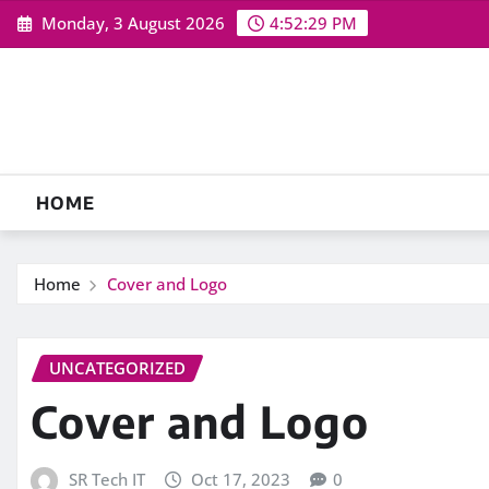
Skip
Monday, 3 August 2026
4:52:30 PM
to
content
HOME
Home
Cover and Logo
UNCATEGORIZED
Cover and Logo
SR Tech IT
Oct 17, 2023
0