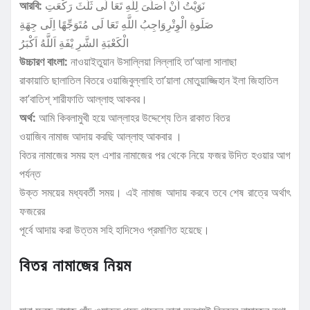
আরবি:
نَوَيْتُ اَنْ اُصَلِّىَ لِلَّهِ تَعَا لَى ثَلَثَ رَكْعَتِ
صَلَوةِ الْوِتْرِوَاجِبُ اللَّهِ تَعَا لَى مُتَوَجِّهًا اِلَى جِهَةِ
الْكَعْبَةِ الشَّرِ يْفَةِ اَللَّهُ اَكْبَرُ
উচ্চারণ বাংলা:
নাওয়াইতুয়ান উসালি্লয়া লিল্লাহি তা’আলা সালাছা
রাকায়াতি ছালাতিল বিতরে ওয়াজিবুল্লাহি তা’য়ালা মোতুয়াজ্জিহান ইলা জিহাতিল
কা’বাতিশ্ শারীফাতি আল্লাহু আকবর।
অর্থ:
আমি কিবলামুখী হয়ে আল্লাহর উদ্দেশ্যে তিন রাকাত বিতর
ওয়াজিব নামাজ আদায় করছি আল্লাহু আকবার ।
বিতর নামাজের সময় হল এশার নামাজের পর থেকে নিয়ে ফজর উদিত হওয়ার আগ
পর্যন্ত
উক্ত সময়ের মধ্যবর্তী সময়। এই নামাজ আদায় করবে তবে শেষ রাত্রে অর্থাৎ
ফজরের
পূর্বে আদায় করা উত্তম সহি হাদিসেও প্রমাণিত হয়েছে।
বিতর নামাজের নিয়ম