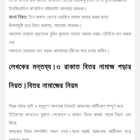
তা’লা সালাসা রাক’আতাই সালাতিল বেত্রে ওয়াজিবুল্লাহি তা’লা মুতাওয়াজ্জিহান
ইলাজিহাতিল কা’বাতিশ শারিফাতি আল্লাহু আকবর।
বাংলা নিয়ত:
তিন রাকাত বেতের ওয়াজিব নামাজ আদায় করার জন্য
কিবলামুখী হয়ে নিয়ত করলাম, আল্লাহু আকবার।
আল্লাহ তায়ালা প্রত্যেক মুমিন বান্দাকে সালাত আদায় করার তৌফিক দান করুক
এবং
সকলকে হেদায়েত দান করুক আল্লাহর দ্বীনের পথে চলার আমীন।
লেখকের মন্তব্য।৩ রাকাত বিতর নামাজ পড়ার
নিয়ত।বিতর নামাজের নিয়ম
প্রিয় পাঠক ভাই ও বন্ধুগণ আপনারা নিশ্চয়ই আজকের আর্টিকেল সম্পূর্ণ করে
ইতিমধ্যে জানতেও বুঝতে পেরেছেন ৩ রাকাত বিতর নামাজ পড়ার নিয়ত এবং
বিতর
নামাজের নিয়ম সম্পর্কিত সকল তথ্য।আশা করছি আজকের আর্টিকেল পড়ে
আপনার কাছে