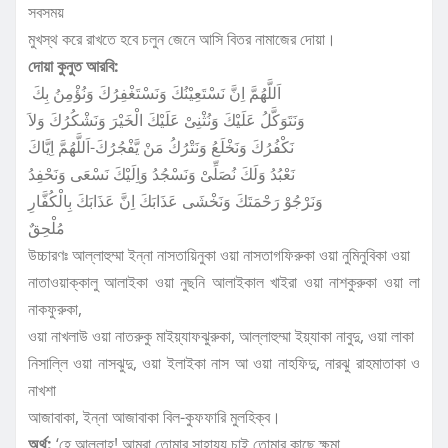
সবসময়
মুখস্থ করে রাখতে হবে চলুন জেনে আসি বিতর নামাজের দোয়া।
দোয়া কুনুত আরবি:
اَللَّهُمَّ اِنَّ نَسْتَعِيْنُكَ وَنَسْتَغْفِرُكَ وَنُؤْمِنُ بِكَ
وَنَتَوَكَّلُ عَلَيْكَ وَنُثْنِىْ عَلَيْكَ الْخَيْرَ وَنَشْكُرُكَ وَلاَ
نَكْفُرُكَ وَنَخْلَعُ وَنَتْرُكُ مَنْ يَّفْجُرُكَ-اَللَّهُمَّ اِيَّاكَ
نَعْبُدُ وَلَكَ نُصَلِّىْ وَنَسْجُدُ وَاِلَيْكَ نَسْعَى وَنَحْفِدُ
وَنَرْجُوْ رَحْمَتَكَ وَنَخْشَى عَذَابَكَ اِنَّ عَذَابَكَ بِالْكُفَّارِ
مُلْحِقٌ
উচ্চারণঃ আল্লাহুম্মা ইন্না নাসতায়িনুকা ওয়া নাসতাগফিরুকা ওয়া নুমিনুবিকা ওয়া
নাতাওয়াক্কালু আলাইকা ওয়া নুছনি আলাইকাল খাইরা ওয়া নাশকুরুকা ওয়া লা
নাকফুরুকা,
ওয়া নাখলাউ ওয়া নাতরুকু মাইয়্যাফঝুরুকা, আল্লাহুম্মা ইয়্যাকা নাবুদু, ওয়া লাকা
নিসাল্লি ওয়া নাসঝুদু, ওয়া ইলাইকা নাস আ ওয়া নাহফিদু, নারঝু রাহমাতাকা ও
নাখশা
আজাবাকা, ইন্না আজাবাকা বিল-কুফফারি মুলহিক্ব।
অর্থ:
‘হে আল্লাহ! আমরা তোমার সাহায্য চাই তোমার কাছে ক্ষমা