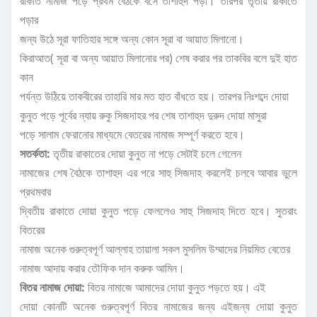
রাকাত নামাজ পড়ে প্রথম বৈঠকে বসে তাশাহুদ পড়া। তারপর তৃতীয় রাকাতে
পড়ার
জন্য উঠে সূরা ফাতিহার সঙ্গে অন্য কোন সূরা বা আয়াত মিলানো।
কিরাআত( সূরা বা অন্য আয়াত মিলানোর পর) শেষ করার পর তাকবির বলে দুই হাত
কান
পর্যন্ত উঠিয়ে তাকবীরের তাহারি মার মত হাত বাঁধতে হয়। তারপর নিঃশব্দে দোয়া
কুনুত পড়ে পূর্বের ন্যায় রুকু সিজদাহর পর শেষ তাশাহুদ দুরুদ দোয়া মাসুরা
পড়ে সালাম ফেরানোর মাধ্যমে বেতরের নামাজ সম্পূর্ণ করতে হবে।
সতর্কতা:
তৃতীয় রাকাতের দোয়া কুনুত না পড়ে সেটাই চলে গেলেন
নামাজের শেষ বৈঠকে তাশাহুদ এর পরে সাহু সিজদাহ করলেই চলবে আবার ভুলে
প্রথমবার
দ্বিতীয় রাকাতে দোয়া কুনুত পড়ে ফেললেও সাহু সিজদাহ দিতে হবে। সুতরাং
বিতরের
নামাজ অনেক গুরুত্বপূর্ণ আল্লাহ তায়ালা সকল মুসলিম উম্মাদের নিয়মিত বেতের
নামাজ আদায় করার তৌফিক দান করুক আমিন।
বিতর নামাজ দোয়া:
বিতর নামাজে আমাদের দোয়া কুনুত পড়তে হয়। এই
দোয়া কোনটি অনেক গুরুত্বপূর্ণ বিতর নামাজের জন্য এইজন্য দোয়া কুনুত