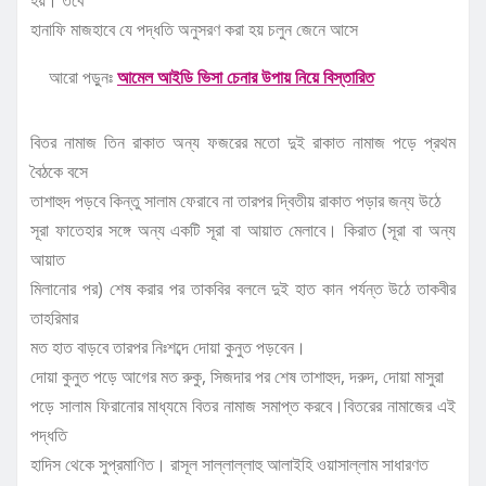
হয়। তবে
হানাফি মাজহাবে যে পদ্ধতি অনুসরণ করা হয় চলুন জেনে আসে
আরো পড়ুনঃ
আমেল আইডি ভিসা চেনার উপায় নিয়ে বিস্তারিত
বিতর নামাজ তিন রাকাত অন্য ফজরের মতো দুই রাকাত নামাজ পড়ে প্রথম
বৈঠকে বসে
তাশাহুদ পড়বে কিন্তু সালাম ফেরাবে না তারপর দ্বিতীয় রাকাত পড়ার জন্য উঠে
সূরা ফাতেহার সঙ্গে অন্য একটি সূরা বা আয়াত মেলাবে। কিরাত (সূরা বা অন্য
আয়াত
মিলানোর পর) শেষ করার পর তাকবির বললে দুই হাত কান পর্যন্ত উঠে তাকবীর
তাহরিমার
মত হাত বাড়বে তারপর নিঃশব্দে দোয়া কুনুত পড়বেন।
দোয়া কুনুত পড়ে আগের মত রুকু, সিজদার পর শেষ তাশাহুদ, দরুদ, দোয়া মাসুরা
পড়ে সালাম ফিরানোর মাধ্যমে বিতর নামাজ সমাপ্ত করবে।বিতরের নামাজের এই
পদ্ধতি
হাদিস থেকে সুপ্রমাণিত। রাসূল সাল্লাল্লাহু আলাইহি ওয়াসাল্লাম সাধারণত