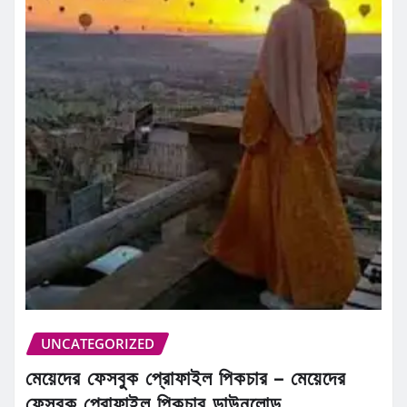
UNCATEGORIZED
মেয়েদের ফেসবুক প্রোফাইল পিকচার – মেয়েদের
ফেসবুক প্রোফাইল পিকচার ডাউনলোড