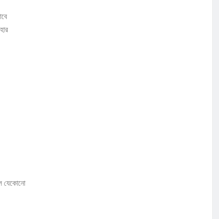
াবে
হার
লে যেকোনো