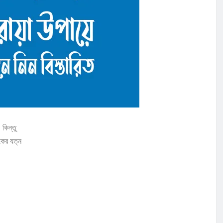
কিন্তু
কের যত্ন