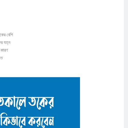
কের বেশি
ের যত্ন
 কারণ
তে