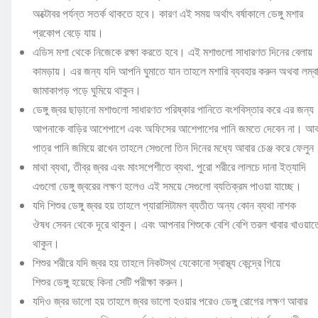
অক্টোবর পর্যন্ত সতর্ক থাকতে হবে। কারণ এই সময় অর্থাৎ বর্ষাকালে ডেঙ্গু মশার
প্রকোপ বেড়ে যায়।
এডিস মশা থেকে নিজেকে রক্ষা করতে হবে। এই মশাগুলো সাধারণত দিনের বেলায়
কামড়ায়। এর জন্য যদি আপনি ঘুমাতে যান তাহলে মশারি ব্যবহার করুন অথবা লম্ব
জামাকাপড় পড়ে ঘুমিয়ে থাকুন।
ডেঙ্গু জ্বর ছাড়ানো মশাগুলো সাধারণত পরিষ্কার পানিতে বংশবিস্তার করে এর জন্য
আপনাকে বাড়ির আশেপাশে এবং অফিসের আশেপাশের পানি জমতে দেবেন না। আব
পাত্র পানি জমিয়ে রাখেন তাহলে সেগুলো তিন দিনের মধ্যে আবার চেঞ্জ করে ফেলুন
মাথা ব্যথা, তীব্র জ্বর এবং মাংসপেশীতে ব্যথা. পুরো শরীরে লালচে দানা ইত্যাদি
এগুলো ডেঙ্গু জ্বরের লক্ষণ হলেও এই সময়ে সেগুলো ব্যতিক্রম পাওয়া যাচ্ছে।
যদি শিশুর ডেঙ্গু জ্বর হয় তাহলে প্যারাসিটামল ব্যতীত অন্য কোন ব্যথা নাশক
ঔষধ সেবন থেকে দূরে থাকুন। এবং আপনার শিশুকে বেশি বেশি তরল খাবার খাওয়াত
থাকুন।
শিশুর শরীরে যদি জ্বর হয় তাহলে নিকটস্থ যেকোনো স্বাস্থ্য কেন্দ্রে গিয়ে
শিশুর ডেঙ্গু হয়েছে কিনা সেটি পরীক্ষা করুন।
যদিও জ্বর ভালো হয় তাহলে জ্বর ভালো হওয়ার পরেও ডেঙ্গু রোগের লক্ষণ আবার