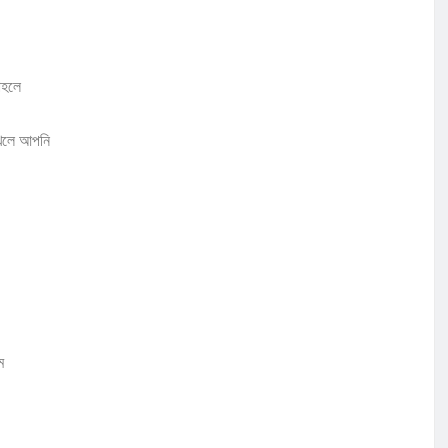
াহলে
াখলে আপনি
ে