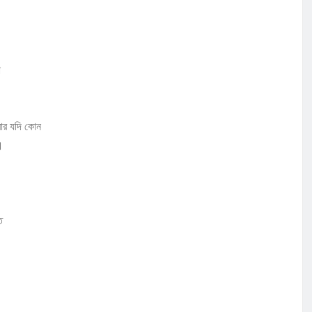
া
ার যদি কোন
।
ে