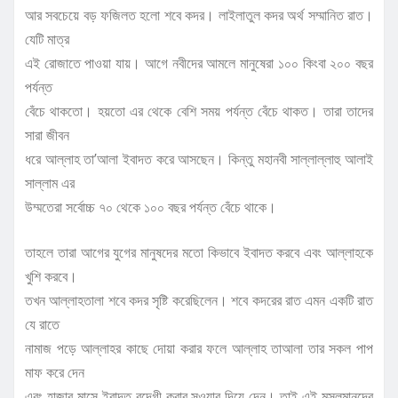
আর সবচেয়ে বড় ফজিলত হলো শবে কদর। লাইলাতুল কদর অর্থ সম্মানিত রাত।
যেটি মাত্র
এই রোজাতে পাওয়া যায়। আগে নবীদের আমলে মানুষেরা ১০০ কিংবা ২০০ বছর
পর্যন্ত
বেঁচে থাকতো। হয়তো এর থেকে বেশি সময় পর্যন্ত বেঁচে থাকত। তারা তাদের
সারা জীবন
ধরে আল্লাহ তা’আলা ইবাদত করে আসছেন। কিন্তু মহানবী সাল্লাল্লাহু আলাই
সাল্লাম এর
উম্মতেরা সর্বোচ্চ ৭০ থেকে ১০০ বছর পর্যন্ত বেঁচে থাকে।
তাহলে তারা আগের যুগের মানুষদের মতো কিভাবে ইবাদত করবে এবং আল্লাহকে
খুশি করবে।
তখন আল্লাহতালা শবে কদর সৃষ্টি করেছিলেন। শবে কদরের রাত এমন একটি রাত
যে রাতে
নামাজ পড়ে আল্লাহর কাছে দোয়া করার ফলে আল্লাহ তাআলা তার সকল পাপ
মাফ করে দেন
এবং হাজার মাসে ইবাদত বন্দেগী করার সওয়াব দিয়ে দেন। তাই এই মুসলমানদের