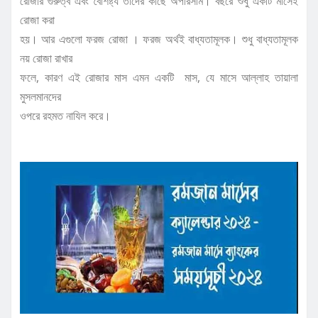
রোজার গুরুত্ব এবং বৈশিষ্ট্য তাদের কাছে অপরিসীম। বছরে শুধু একটি মাসেই
রোজা করা
হয়। আর এগুলো ফরজ রোজা । ফরজ অর্থই বাধ্যতামূলক। শুধু বাধ্যতামূলক
নয় রোজা রাখার
ফলে, কারণ এই রোজার মাস এমন একটি মাস, যে মাসে আল্লাহ তায়ালা
মুসলমানদের
ওপরে রহমত নাযিল করে।