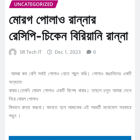
UNCATEGORIZED
মোরগ পোলাও রান্নার
রেসিপি-চিকেন বিরিয়ানি রান্না
SR Tech IT
Dec 1, 2023
0
আমরা কম বেশি সবাই পোলাও খেতে পছন্দ করি। পোলাও বাঙালিদের একটি
অন্যতম
খাবার।তেমনি মোরগ পোলাও একটি বিশেষ খাবার। তাহলে চলুন আমরা দেখে
নিয়ে মোরগ পোলাও
কিভাবে রান্না করবো। জানতে হলে আজকের এই পরবর্তী মনোযোগ সহকারে
পড়ুন ।