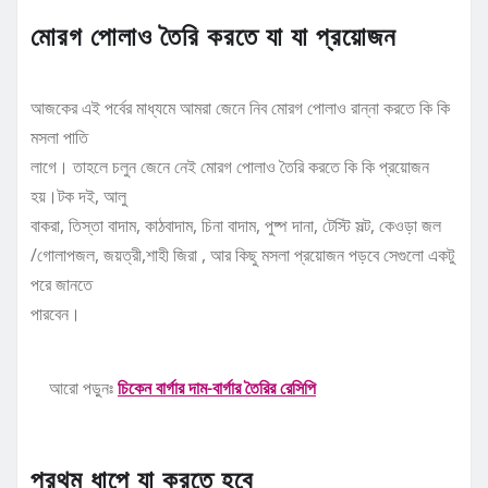
মোরগ পোলাও তৈরি করতে যা যা প্রয়োজন
আজকের এই পর্বের মাধ্যমে আমরা জেনে নিব মোরগ পোলাও রান্না করতে কি কি
মসলা পাতি
লাগে। তাহলে চলুন জেনে নেই মোরগ পোলাও তৈরি করতে কি কি প্রয়োজন
হয়।টক দই, আলু
বাকরা, তিস্তা বাদাম, কাঠবাদাম, চিনা বাদাম, পুষ্প দানা, টেস্টি সল্ট, কেওড়া জল
/গোলাপজল, জয়ত্রী,শাহী জিরা , আর কিছু মসলা প্রয়োজন পড়বে সেগুলো একটু
পরে জানতে
পারবেন।
আরো পড়ুনঃ
চিকেন বার্গার দাম-বার্গার তৈরির রেসিপি
প্রথম ধাপে যা করতে হবে