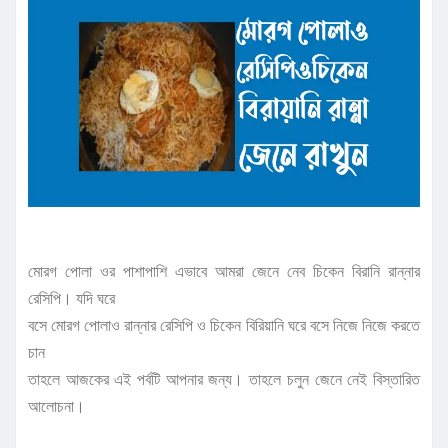
মোরগ পোলা ওর পাশাপাশি এভাবে আমরা জেনে নেব চিকেন বিরানি রান্নার
রেসিপি। যদি ঘরে
বসে মোরগ পোলাও রান্নার রেসিপি ও চিকেন বিরিয়ানি ঘরে বসে নিজে নিজে করতে
চান
তাহলে আজকের এই পর্বটি আপনার জন্য। তাহলে চলুন জেনে নেই বিস্তারিত
আলোচনা।