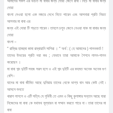
আমাদের সকল এর উচিত মা বাবার জন্য দোয়া জেনে রাখা ৷ নিচে মা বাবার জন্য
দোয়া
বাংলা দেওয়া হলো এক নজরে দেখে নিতে পারেন এবং আপনারা প্রতি নিয়ত
আপনার মা বাবা এর
জন্য এই দোয়া টি পড়তে পারেন ৷ তাহলে চলুন জেনে নেওয়া যাক মা বাবার জন্য
দোয়া
বাংলা –
” রাব্বির হামহুমা কামা রাব্বায়ানি সাগিরা । ” অর্থ : ( হে আমাদের ) পালনকর্তা !
তাদের উভয়ের প্রতি দয়া কর ; যেভাবে তারা আমাকে শৈশবে লালন-পালন
করেছেন ।
মা বাবা শব্দ দুইটি সহজ সরল হলে ও এই শব্দ দুইটি এর কহমত অনেক অনেক গুণ
বেশি ৷
যাদের মা বাবা জীবিত আছে দুনিয়ায় তাদের থেকে ভাগ্য বান আর কেউ নেই ৷
আসলে শুনতে
খারাপ লাগলে ও এটি সত্যি যে পৃথিবী তে এমন ও কিছু কুলাঙ্গার সন্তান আছে যারা
নিজেদের মা বাবা কে যথাযথ মূল্যায়ন বা সম্মান করতে পারে না ৷ তারা তাদের মা
বাবা