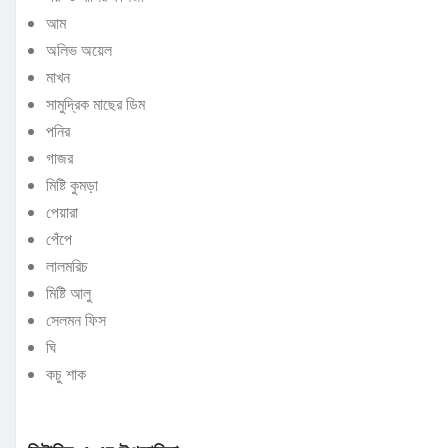
আম
অলিভ অয়েল
মাখন
সামুদ্রিক মাছের ডিম
পনির
গাজর
মিষ্টি কুমড়া
পেয়ারা
পেঁপে
লালমরিচ
মিষ্টি আলু
সেলমন ফিস
ঘি
কচু শাক