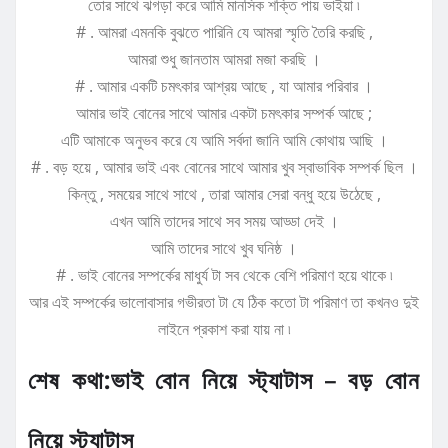
তোর সাথে ঝগড়া করে আমি মানসিক শক্তি পায় ভাইয়া ৷
# . আমরা এমনকি বুঝতে পারিনি যে আমরা স্মৃতি তৈরি করছি ,
আমরা শুধু জানতাম আমরা মজা করছি ।
# . আমার একটি চমৎকার আশ্রয় আছে , যা আমার পরিবার ।
আমার ভাই বোনের সাথে আমার একটা চমৎকার সম্পর্ক আছে ;
এটি আমাকে অনুভব করে যে আমি সর্বদা জানি আমি কোথায় আছি ।
# . বড় হয়ে , আমার ভাই এবং বোনের সাথে আমার খুব স্বাভাবিক সম্পর্ক ছিল ।
কিন্তু , সময়ের সাথে সাথে , তারা আমার সেরা বন্ধু হয়ে উঠেছে ,
এখন আমি তাদের সাথে সব সময় আড্ডা দেই ।
আমি তাদের সাথে খুব ঘনিষ্ঠ ।
# . ভাই বোনের সম্পর্কের মাধুর্য টা সব থেকে বেশি পরিমাণ হয়ে থাকে ৷
আর এই সম্পর্কের ভালোবাসার গভীরতা টা যে ঠিক কতো টা পরিমাণ তা কখনও দুই
লাইনে প্রকাশ করা যায় না ৷
শেষ কথা:ভাই বোন নিয়ে স্ট্যাটাস – বড় বোন
নিয়ে স্ট্যাটাস