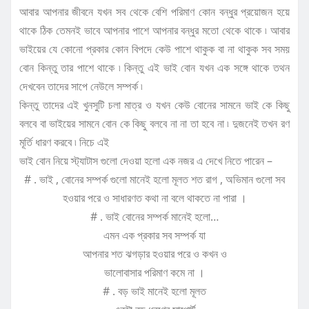
আবার আপনার জীবনে যখন সব থেকে বেশি পরিমাণ কোন বন্ধুর প্রয়োজন হয়ে
থাকে ঠিক তেমনই ভাবে আপনার পাশে আপনার বন্ধুর মতো থেকে থাকে ৷ আবার
ভাইয়ের যে কোনো প্রকার কোন বিপদে কেউ পাশে থাকুক বা না থাকুক সব সময়
বোন কিন্তু তার পাশে থাকে ৷ কিন্তু এই ভাই বোন যখন এক সঙ্গে থাকে তথন
দেখবেন তাদের সাপে নেউলে সম্পর্ক ৷
কিন্তু তাদের এই খুনসুটি চলা মাত্র ও যখন কেউ বোনের সামনে ভাই কে কিছু
বলবে বা ভাইয়ের সামনে বোন কে কিছু বলবে না না তা হবে না ৷ দুজনেই তখন রণ
মূর্তি ধারণ করবে ৷ নিচে এই
ভাই বোন নিয়ে স্ট্যাটাস গুলো দেওয়া হলো এক নজর এ দেখে নিতে পারেন –
# . ভাই , বোনের সম্পর্ক গুলো মানেই হলো মূলত শত রাগ , অভিমান গুলো সব
হওয়ার পরে ও সাধারণত কথা না বলে থাকতে না পারা ।
# . ভাই বোনের সম্পর্ক মানেই হলো…
এমন এক প্রকার সব সম্পর্ক যা
আপনার শত ঝগড়ার হওয়ার পরে ও কখন ও
ভালোবাসার পরিমাণ কমে না ।
# . বড় ভাই মানেই হলো মূলত