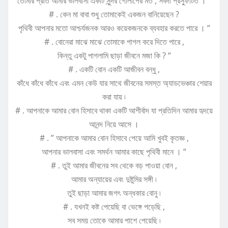
তোমার প্রতি আমার ভালবাসা একটি সুন্দর গোলাপের মত , সর্বদা প্রস্ফুটিত । “
# . কেন মা বাবা শুধু তোমাকেই একজন বানিয়েছেন ?
পৃথিবী আপনার মতো আশ্চর্যজনক আরও কয়েকজনকে ব্যবহার করতে পারে । “
# . বোনেরা মাঝে মাঝে তোমাকে পাগল করে দিতে পারে ,
কিন্তু একটু পাগলামি ছাড়া জীবনে মজা কি ? “
# . একটি বোন একটি আজীবন বন্ধু ,
কাঁধে কাঁধে কাঁধে এবং এমন কেউ যার সাথে জীবনের সমস্ত অ্যাডভেঞ্চার শেয়ার
করা যায় ৷
# . আপনাকে আমার বোন হিসাবে থাকা একটি আশীর্বাদ যা প্রতিদিন আমার হৃদয়ে
আনন্দ নিয়ে আসে ।
# . ” আপনাকে আমার বোন হিসাবে পেয়ে আমি খুবই কৃতজ্ঞ ,
আপনার ভালবাসা এবং সমর্থন আমার কাছে পৃথিবী মানে । “
# . তুই আমার জীবনের সব থেকে বড় পাওয়া বোন ,
আমার অন্যায়ের এবং দুষ্টুমির সঙ্গী ৷
তুই ছাড়া আমার জগৎ অন্ধকার বোনু ৷
# . যখনই কষ্ট পেয়েছি বা ভেঙ্গে পড়েছি ,
সব সময় তোকে আমার পাশে পেয়েছি ৷