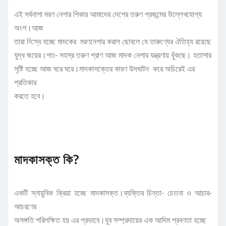
এই সর্বনাশা মরণ নেশার শিকার আমাদের দেশের তরুণ প্রজন্মের উল্লেখযোগ্য
অংশ।আজ
তারা নি:স্ব হচ্ছে মাদকের মরণনেশার করাল ছোবলে যে তারুণ্যের ঐতিহ্য রয়েছে
যুদ্ধ জয়ের।শত- সহস্র তরুণ প্রাণ আজ মাদক নেশার যন্ত্রণায় ধুঁকছে। হতাশার
সৃষ্টি হচ্ছে আজ ঘরে ঘরে।মাদকাসক্তের কারণ উদঘাটন করে অচিরেই এর
প্রতিকার
করতে হবে।
মাদকাসক্ত কি?
একটি স্নায়ুবিক ক্রিয়া হচ্ছে মাদকাসক্ত।ব্যক্তির চিন্তা- চেতনা ও আচার-
আচরণের
অসঙ্গতি পরিলক্ষিত হয় এর প্রভাবে।যুব সম্প্রদায়ের এক আদিম প্রবণতা হচ্ছে