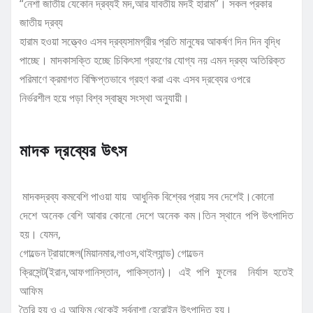
“নেশা জাতীয় যেকোন দ্রব্যই মদ,আর যাবতীয় মদই হারাম”। সকল প্রকার
জাতীয় দ্রব্য
হারাম হওয়া সত্ত্বেও এসব দ্রব্যসামগ্রীর প্রতি মানুষের আকর্ষণ দিন দিন বৃদ্ধি
পাচ্ছে। মাদকাসক্তি হচ্ছে চিকিৎসা গ্রহণের যোগ্য নয় এমন দ্রব্য অতিরিক্ত
পরিমাণে ক্রমাগত বিক্ষিপ্তভাবে গ্রহণ করা এবং এসব দ্রব্যের ওপরে
নির্ভরশীল হয়ে পড়া বিশ্ব স্বাস্থ্য সংস্থা অনুযায়ী।
মাদক দ্রব্যের উৎস
মাদকদ্রব্য কমবেশি পাওয়া যায় আধুনিক বিশ্বের প্রায় সব দেশেই।কোনো
দেশে অনেক বেশি আবার কোনো দেশে অনেক কম।তিন স্থানে পপি উৎপাদিত
হয়। যেমন,
গোল্ডেন ট্রায়াঙ্গেল(মিয়ানমার,লাওস,থাইল্যান্ড) গোল্ডেন
ক্রিসেন্ট(ইরান,আফগানিস্তান, পাকিস্তান)। এই পপি ফুলের নির্যাস হতেই
আফিম
তৈরি হয় ও এ আফিম থেকেই সর্বনাশা হেরোইন উৎপাদিত হয়।