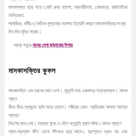
মাদকাসক্ত হয়ে পড়ে।মোট কথা হতাশা, আদর্শহীনতা, বেকারত্ব, রাজনৈতিক
অস্তিরতা,
সামাজিক, ধর্মীয় ও নৈতিক মূল্যবোধ অবক্ষয় ইত্যাদি কারণে মাদকাসক্তির সংখ্যা
দিন দিন বৃদ্ধি পাচ্ছে।
আরো পড়ুনঃ
মদের নেশা ছাড়ানোর উপায়
মাদকাসক্তির কুফল
মাদকাসক্তি এক ধরনের মরণ নেশা। মৃত্যুই তার একমাত্র গন্তব্যস্থল। মাদক
গ্রহণ
ধীরে ধীরে স্নায়ুকে দুর্বল করে তোলে। শরীরের রোগ- প্রতিরোধ ক্ষমতা আস্তে
আস্তে
নিঃশেষ করে দেয়। তাছাড়া ক্ষুধা ও যৌন অনুভূতি হ্রাস ঘটায়। মাদক গ্রহণে
শ্বাস-প্রশ্বাস ক্ষীণ থেকে ক্ষীণতর হয়ে আসে। হৃদস্পন্দন দ্রুত হয় এবং