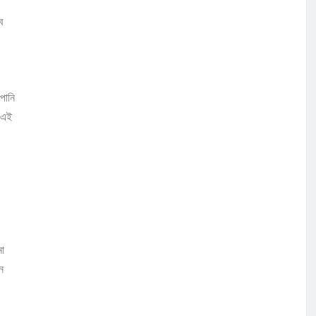
ে
পানি
 এই
নো
ে