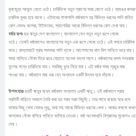
কৃষ্ণচূড়া আনন্দে মেতে ওঠে। চারিদিকে নতুন প্রাণের সারা জেগে ওঠে। ব্যাঙের কলরব
চারদিক মুখর হয়ে থাকে। এইসবের পাশাপাশি বর্ষাকালে হয় বিভিন্ন ধরনের পানি বাহিত
রোগ যেমনঃ কলেরা, টাইফয়েড, ম্যালেরিয়া আরো বিভিন্ন ধরনের রোগ দেখা যায়।
বর্ষার রূপঃ
ছয় ঋতুর দেশ বাংলাদেশ। বাংলাদেশ যেন নতুন নতুন রূপে সেজে
ওঠে। তেমনি বর্ষাকালেও বাংলাদেশের নতুন এক রূপে সেজে ওঠে। এই সময়ে চারিদিক 
করে। রাস্তাঘাটে প্রায় সবসময় পানি থাকে। আশেপাশের খাল বিল পানিতে ভরে যায়।
সময় পানিতে নৌকা দিয়ে ঝরে বেড়াতে অনেক ভালো লাগে। বর্ষাকালের কদম গন্ধরাজ
ফুলের গন্ধে চারিদিকে যায়। সবকিছু ধুয়ে নিয়ে যায়। এই বর্ষার সময় প্রচুর মাছ
পাওয়া যায়। বর্ষাকালে মাছ ধরা যেন অন্যতম একটি উৎসব হয়ে দাঁড়ায়।
উপসংহারঃ
ছয়টি ঋতুর মধ্যে বর্ষাকাল অন্যতম একটি ঋতু। এই বর্ষাকালে প্রায়
প্রতিটি বাড়িতে সকালে তৈরি করা হয় গরম গরম খিচুড়ি। তার সাথে রয়েছে ঘরে বসে
থাকার কিছু খেলা যেমনঃ লুডু, দাবা সহ আরো বিভিন্ন ধরনের খেলা। আবার কখনো কখ
কাগজের নৌকা বানিয়ে পানিতে ভাসিয়ে দেওয়া। বর্ষা অনেকখানি বিশ্রামের সুযোগও এন
দেয়।