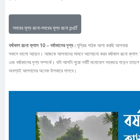
সময়ের মূল্য রচনা-সময়ের মূল্য রচনা pdf
বর্ষাকাল রচনা ক্লাস 10 – বর্ষাকালের দৃশ্য
।সুপ্রিয় পাঠক আশা করছি আপনারা
সকলে ভালো আছেন। আজকে আপনাদের সামনে আলোচনা করব বর্ষাকাল রচনা ক্লাস 10
এবং বর্ষাকালের দৃশ্য সম্পর্কে। যদি আপনি পুরো পর্বটি মনোযোগ সহকারে পড়েন তাহলে
অবশ্যই আপনাদের অনেক উপকারে লাগবে।