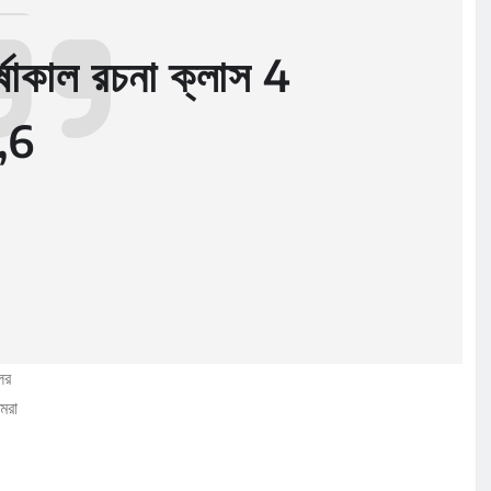
্ষাকাল রচনা ক্লাস 4
5,6
ের
মরা