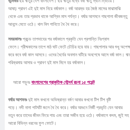
ভূমিকাঃ
ছয় ঋতুর দেশ বাংলাদেশ। ছয় ঋতুর মধ্যে বর্ষা ঋতু স্থান দ্বিতীয়।
আষাঢ় শ্রাবণ এই দুই মাস নিয়ে বর্ষাকাল। বর্ষা আরম্ভ হয় জৈষ্ঠ মাসের মাঝামাঝি
থেকে এবং তার প্রভাব থাকে আশ্বিন মাস পর্যন্ত। বর্ষার আগমনে গাছপালা জীবজন্তু
আনন্দে মেতে ওঠে। খাল বিল পানিতে থৈ থৈ করে।
সময়কালঃ
প্রচন্ড তাপদাহের পর বর্ষাকালে প্রকৃতি যেন প্রশান্তি নিঃশ্বাস
ফেলে। গ্রীষ্মকালের তাপে মাঠ ঘাট ফেটে চৌচির হয়ে যায়। গাছপালার আর শুধু অপেক্ষ
করে কবে বর্ষা কাল আসবে। ওদের ধৈর্যের অবসান ঘটিয়ে অবশেষে আসে বর্ষা কাল। ঋত
পরিক্রমায় আসার ও শ্রাবণ দুই মাস মিলে হয় বর্ষাকাল।
আরো পড়ুনঃ
বাংলাদেশের প্রাকৃতিক সৌন্দর্য রচনা ১৫ পয়েন্ট
বর্ষার আগমনঃ
দুই মাস কখনো অভিষ্রান্ত বর্ষণ আবার কখনো টিপ টিপ বৃষ্টি
পড়ে। নদী নালা পাটঘাঁট জলে থৈ থৈ করে। বর্ষার আগুনে নির্জী প্রভৃতি যেন আবার
নতুন করে তাদের জীবন ফিরে পায় এবং তারা সজীব হয়ে ওঠে। বর্ষাকালে কদম, জুই সহ
আরো বিভিন্ন ধরনের ফুল ফোটে।