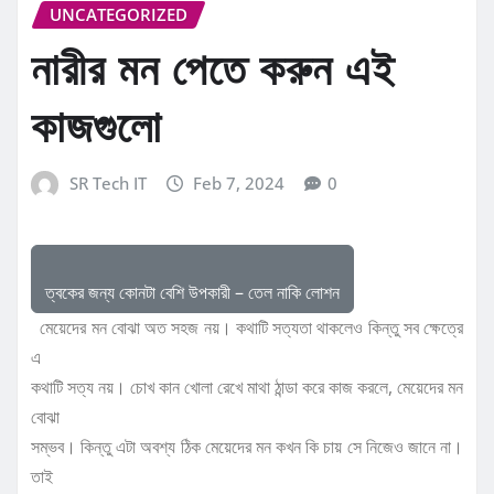
UNCATEGORIZED
নারীর মন পেতে করুন এই
কাজগুলো
SR Tech IT
Feb 7, 2024
0
ত্বকের জন্য কোনটা বেশি উপকারী – তেল নাকি লোশন
মেয়েদের মন বোঝা অত সহজ নয়। কথাটি সত্যতা থাকলেও কিন্তু সব ক্ষেত্রে
এ
কথাটি সত্য নয়। চোখ কান খোলা রেখে মাথা ঠান্ডা করে কাজ করলে, মেয়েদের মন
বোঝা
সম্ভব। কিন্তু এটা অবশ্য ঠিক মেয়েদের মন কখন কি চায় সে নিজেও জানে না।
তাই