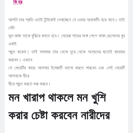
কি হয়
আপনি তার প্রতি এতটা ইন্টারেস্ট দেখাচ্ছেন যে ওভার অ্যাকটিং হয়ে যাবে। তাই
যেটা
ভুল কাজ তাকে বুঝিয়ে বলতে হবে। মেয়েরা গায়ের সঙ্গে লেগে থাকা ছেলেদের খুব
একটা
পছন্দ করেনা। তাই সবসময় তার থেকে দূরে থেকে অন্যদের মতোই ব্যবহার
করবেন। এভাবে
সে মেয়েটির কাছে আপনার ইমেজটি ভালো করতে পারবেন এবং সেই মেয়েটি
আপনাকে ধীরে
ধীরে পছন্দ করতে শুরু করবে।
মন খারাপ থাকলে মন খুশি
করার চেষ্টা করবেন নারীদের