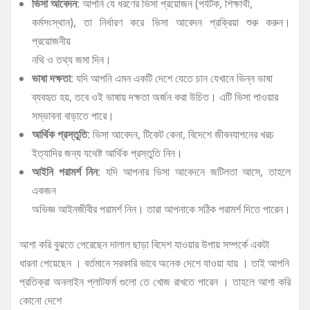
ভিসা আবেদন
: আপনি যে ধরণের ভিসা প্রয়োজন (পর্যটক, শিক্ষার্থী,
কর্মসংস্থান), তা নির্ধারণ করে ভিসা আবেদন প্রক্রিয়া শুরু করুন।
প্রয়োজনীয়
নথি ও তথ্য জমা দিন।
ভাষা দক্ষতা
: যদি আপনি এমন একটি দেশে যেতে চান যেখানে ভিন্ন ভাষা
ব্যবহৃত হয়, তবে ওই ভাষায় দক্ষতা অর্জন করা উচিত। এটি ভিসা পাওয়ার
সম্ভাবনা বাড়াতে পারে।
আর্থিক প্রস্তুতি
: ভিসা আবেদন, টিকেট কেনা, বিদেশে জীবনযাপনের খরচ
ইত্যাদির জন্য যথেষ্ট আর্থিক প্রস্তুতি নিন।
আইনি পরামর্শ নিন
: যদি আপনার ভিসা আবেদনে জটিলতা আসে, তাহলে
একজন
অভিজ্ঞ আইনজীবীর পরামর্শ নিন। তারা আপনাকে সঠিক পরামর্শ দিতে পারেন।
আশা করি বুঝতে পেরেছেন দালাল ছাড়া বিদেশ যাওয়ার উপায় সম্পর্কে একটা
ধারনা পেয়েছেন । বর্তমানে সরকারি ভাবে অনেক দেশে যাওয়া যায় । তাই আপনি
প্রতিক্রা অনলাইন প্লাটফর্ম গুলো তে খোজ রাখতে পারেন । তাহলে আশা করি
কোনো দেশে