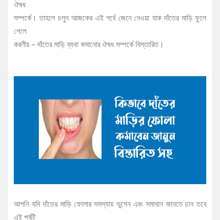
ঔষধ
সম্পর্কে। তাহলে চলুন আজকের এই পর্বে জেনে নেওয়া যাক দাঁতের মাড়ি ফুলে
গেলে
করণীয় – দাঁতের মাড়ি ব্যথা কমানোর ঔষধ সম্পর্কে বিস্তারিত।
আপনি যদি দাঁতের মাড়ি ফোলার সমস্যায় ভুগেন এবং সমাধান জানতে চান তবে
এই পর্বটি