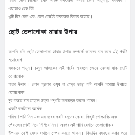
মারার জেল হিসেবে গেট আউট ককরোজ কিলার জেল অত্যন্ত কার্যকরী।
এছাড়াও রেড হিট
এন্টি রিস জেল এবং জেল কোর্টের ককরোজ কিলার রয়েছে।
ছোট তেলাপোকা মারার উপায়
আপনি যদি ছোট তেলাপোকা মারার উপায় সম্পর্কে জানতে চান তবে এই পর্বটি
মনোযোগ
সহকারে পড়ুন। চলুন আজকের এই পর্বের মাধ্যমে জেনে নেওয়া যাক ছোট
তেলাপোকা
মারার উপায়। কোন প্রকার ওষুধ বা স্প্রে ছাড়া যদি আপনি ঘরোয়া উপায়ে
তেলাপোকা
দূর করতে চান তাহলে উক্ত পদ্ধতি অবলম্বন করতে পারেন।
একটি বালতিতে অর্ধেক
পরিমাণ পানি নিন এবং এর মধ্যে কয়টি রসুনের কোয়া, কিছুটা গোলমরিচ এবং
পেঁয়াজের পেস্ট নিয়ে মিশিয়ে নিন। এরপর এই পানি যেখানে তেলাপোকার
উপদ্রব বেশি সেসব স্থানে স্প্রে করতে থাকুন। কিছুদিন ব্যবহার করার পরে