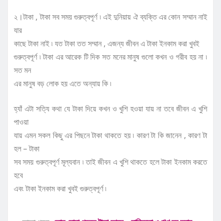
২।টাকা , টাকা সব সময় গুরুত্বপূর্ণ ৷ এই দুনিয়ায় ঐ ব্যক্তি এর কোন সম্মান নাই
যার
কাছে টাকা নাই ৷ যত টাকা তত সম্মান , এজন্য জীবন এ টাকা ইনকাম করা খুবই
গুরুত্বপূর্ণ ৷ টাকা এর আরেক টি দিক সত মনের মানুষ গুলো কখন ও গরীব হয় না ৷
সত মন
এর মানুষ বড় লোক হয় এতে অন্যায় কি ৷
হ্যাঁ এটা সত্যি কথা যে টাকা দিয়ে কখন ও খুশি হওয়া যায় না তবে জীবন এ খুশি
পাওয়া
যায় এমন সকল কিছু এর পিছনে টাকা থাকতে হয় ৷ কারণ টা কি জানেন , কারণ টা
হল – টাকা
সব সময় গুরুত্বপূর্ণ মূল্যবান ৷ তাই জীবন এ খুশি থাকতে হলে টাকা ইনকাম করতে
হবে
এবং টাকা ইনকাম করা খুবই গুরুত্বপূর্ণ ৷