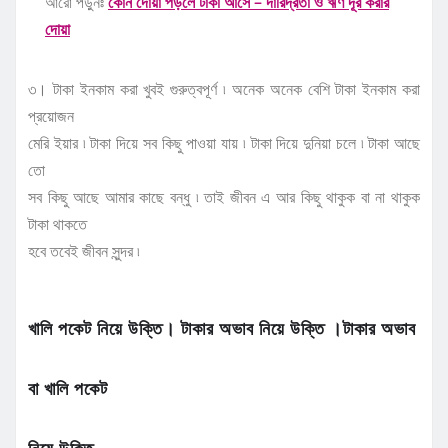
আরো পড়ুনঃ
কোন দোয়া পড়লে টাকা আসে – দারিদ্রতা ও ঋণ দূর করার
দোয়া
৩। টাকা ইনকাম করা খুবই গুরুত্বপূর্ণ ৷ অনেক অনেক বেশি টাকা ইনকাম করা
প্রয়োজন
মেরি ইয়ার ৷ টাকা দিয়ে সব কিছু পাওয়া যায় ৷ টাকা দিয়ে দুনিয়া চলে ৷ টাকা আছে
তো
সব কিছু আছে আমার কাছে বন্ধু ৷ তাই জীবন এ আর কিছু থাকুক বা না থাকুক
টাকা থাকতে
হবে তবেই জীবন সুন্দর ৷
খালি পকেট নিয়ে উক্তি। টাকার অভাব নিয়ে উক্তি ।টাকার অভাব
বা খালি পকেট
নিয়ে উক্তি