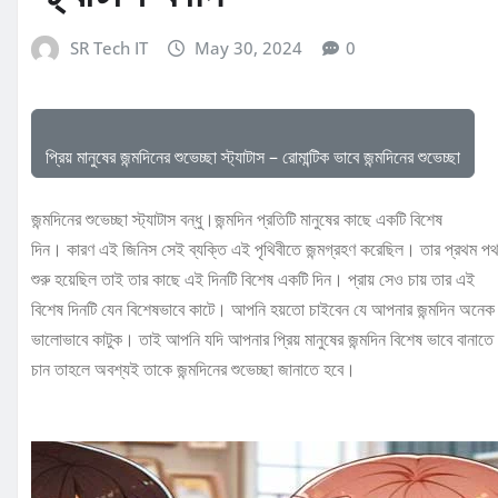
SR Tech IT
May 30, 2024
0
প্রিয় মানুষের জন্মদিনের শুভেচ্ছা স্ট্যাটাস – রোমান্টিক ভাবে জন্মদিনের শুভেচ্ছা
জন্মদিনের শুভেচ্ছা স্ট্যাটাস বন্ধু।জন্মদিন প্রতিটি মানুষের কাছে একটি বিশেষ
দিন। কারণ এই জিনিস সেই ব্যক্তি এই পৃথিবীতে জন্মগ্রহণ করেছিল। তার প্রথম পথ
শুরু হয়েছিল তাই তার কাছে এই দিনটি বিশেষ একটি দিন। প্রায় সেও চায় তার এই
বিশেষ দিনটি যেন বিশেষভাবে কাটে। আপনি হয়তো চাইবেন যে আপনার জন্মদিন অনেক
ভালোভাবে কাটুক। তাই আপনি যদি আপনার প্রিয় মানুষের জন্মদিন বিশেষ ভাবে বানাতে
চান তাহলে অবশ্যই তাকে জন্মদিনের শুভেচ্ছা জানাতে হবে।