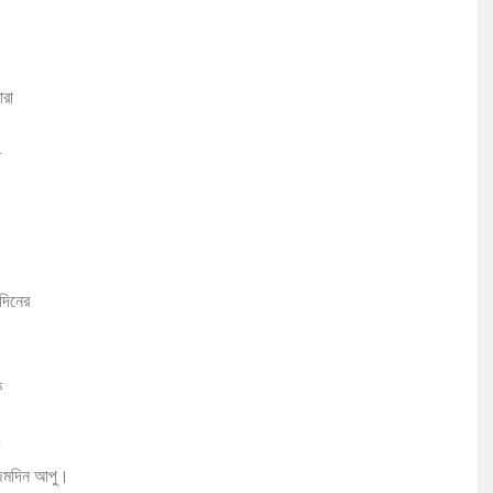
ারা
া
দিনের
ে
ন্মদিন আপু।