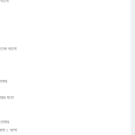
 ভালো
অনেক ভালো
োমায়
ারার মতো
 তোমার
োবাসা। আশা