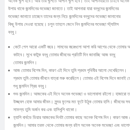
অনেক খুশি হবে। আর তার খুশিতে আপনি খুশি হবে। তাই আপনিহয়তো চাইবে অনেক
উপায় থাকে জন্মদিনের শুভেচ্ছা জানাতে। তাই আপনারা যারা বন্ধুদের জন্মদিনের
শুভেচ্ছা জানাতে চাচ্ছেন তাদের জন্য নিচে জন্মদিনের বন্ধুদের শুভেচ্ছা জানানোর
কিছু উপায় দেওয়া হয়েছে। চলুন তাহলে জেনে নিন জন্মদিনের শুভেচ্ছা স্ট্যাটাস
বন্ধু।
কেটে গেল আরো একটি বছর। সামনের বছরগুলো আশা করি আগের থেকে তোমার 
কাটবে। সুখে কাটুক বন্ধু তোমার জীবনের প্রতিটি দিন জানাচ্ছি আজ বন্ধু
তোমার জন্মদিন।
আজ তোমার বিশেষ দিন, কারণ এই দিনে তুমি প্রথম পৃথিবীর আলো দেখেছিলেন।
প্রথম তুমি তোমার জীবনে যাত্রা শুরু করেছিলে। তোমার এই বিশেষ দিনে জানাই ত
শুধু জন্মদিন প্রিয় বন্ধু।
শুভ জন্মদিন। আজকের এই দিনে অনেক শুভেচ্ছা ও ভালোবাসা রইলো। হাজারো ত
উজ্জ্বল হোক আমার জীবন। সুন্দর ফুলের মত ফুটে উঠুক তোমার হাসি। জীবনের সব
সাফল্য তুমি অর্জন কর এবং হাসিখুশি থাকো।
হ্যাপি বার্থডে ডিয়ার আজকের দিনটা তোমার কাছে অনেক বিশেষ দিন। কারণ আজ
জন্মদিন। আমার তরফ থেকে তোমার জন্য রইল অনেক অনেক শুভেচ্ছা এবং ভাল