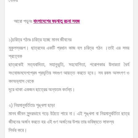
যেমনঃ
আরো পড়ুনঃ
বাংলাদেশের ষড়ঋতু রচনা সহজ
১)চরিত্র গঠনঃ
চরিত্র হচ্ছে মানব জীবনের
মুকুলস্বরূপ। ছাত্রদের একটি প্রধান কাজ হল চরিত্র গঠন ।তাই এর সময়
প্রত্যেক
ছাত্রকেই সত্যবাদিতা, সহানুভূতি, সহযোগিতা, পরোপকার উদারতা ধৈর্য
সংযোজম
দেশপ্রেম প্রভৃতির সদগুণ আয়ত্ত করতে হবে। সব রকম অসৎগণ ও
বদঅভ্যাস থেকে
দূরে থাকা একজন ছাত্রের অন্যতম কর্তব্য।
২) নিয়মানুবর্তিতাঃ
শৃঙ্খলা ছাড়া
মানব জীবন সুন্দরভাবে গড়ে উঠতে পারে না। এই শৃঙ্খলা বা
নিয়মানুবর্তিতা
ছাত্র
জীবনের অর্জন করতে হয় এই গুণ অর্জনের উপর তার ভবিষ্যতে সাফল্য
নির্ভর করে।