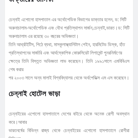
চেন্নাই এপোলো হাসপাতাল এর অর্থোপেডিক বিভাগের ডাক্তার হলেন, ড: সিটি
অরুনাচালাম-অর্থোপেডিক এবং যৌথ প্রতিস্থাপন সার্জন,চেন্নাই,ভারত।ড: সিটি
অরুনাচালাম এর রয়েছে ৩০ বছরের অভিজ্ঞতা।
তিনি আর্থ্রাইটিস, পিঠে ব্যথা, মাসকুলাস্ক্যালিটাল পেইন, হারমিটেড ডিস্ক, হাঁত
প্রতিস্থাপনের সার্জারি এবং আর্থস্কোপিক কোরুসিয়েট লিগামেন্ট পুনরনির্মাণের
ক্ষেত্রে তিনি বিস্তৃত অভিজ্ঞতা লাভ করেছেন। তিনি ১৯৯১সালে এমবিবিএস
শেষ করার
পর ২০০৩ সালে অন্য মালাই বিশ্ববিদ্যালয় থেকে অর্থপেডিক্স এম এস করেছেন।
চেন্নাই হোটেল ভাড়া
চেন্নাইয়ের এপোলো হাসপাতালে দেশের বাইরে থেকে অনেক রোগী অবস্থান
করে।আবার
ভারতবর্ষের বিভিন্ন রাজ্য থেকে চেন্নাইয়ের এপোলো হাসপাতালে রোগীরা