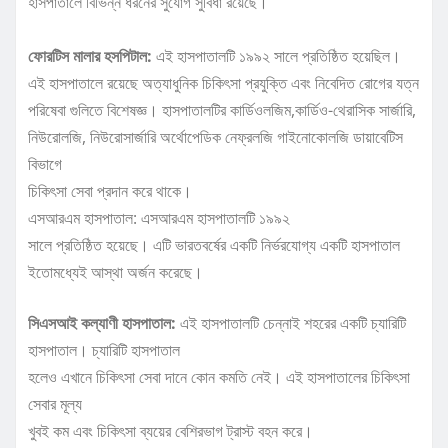
হাসপাতালে বিভিন্ন ধরনের সুযোগ সুবিধা রয়েছে।
ফোরটিস মালার হসপিটাল:
এই হাসপাতালটি ১৯৯২ সালে প্রতিষ্ঠিত হয়েছিল।
এই হাসপাতালে রয়েছে অত্যাধুনিক চিকিৎসা প্রযুক্তি এবং নিবেদিত রোগের যত্ন
পরিষেবা গুলিতে বিশেষজ্ঞ। হাসপাতালটির কার্ডিওলজিম,কার্ডিও-থেরাসিক সার্জারি,
নিউরোলজি, নিউরোসার্জারি অর্থোপেডিক নেফ্রলজি গাইনোকোলজি ডায়াবেটিস
বিভাগে
চিকিৎসা সেবা প্রদান করে থাকে।
এসআরএম হাসপাতাল: এসআরএম হাসপাতালটি ১৯৯২
সালে প্রতিষ্ঠিত হয়েছে। এটি ভারতবর্ষের একটি নির্ভরযোগ্য একটি হাসপাতাল
ইতোমধ্যেই আস্থা অর্জন করেছে।
সিএসআই কল্যাণী হাসপাতাল:
এই হাসপাতালটি চেন্নাই শহরের একটি চ্যারিটি
হাসপাতাল। চ্যারিটি হাসপাতাল
হলেও এখানে চিকিৎসা সেবা দানে কোন কমতি নেই। এই হাসপাতালের চিকিৎসা
সেবার মূল্য
খুবই কম এবং চিকিৎসা ব্যয়ের বেশিরভাগ ট্রাস্ট বহন করে।