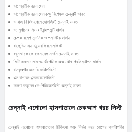
ডা: প্রতীক রঞ্জন সেন
ডা: প্রতীক রঞ্জন সেন-চক্ষু বিশেষজ্ঞ চেন্নাই ভারত
ড রাজ বি সিং-পেমোমোলজিস্ট চেন্নাই ভারত
ড: মুর্গানের-লিভার ট্রান্সপ্লান্ট সার্জন
চেপক রমেশ-নান্দনিক ও প্লাস্টিক সার্জন
রাজেন্ডিন এন-এন্ড্রোক্রিনোলজিস্ট
রঘুনাথ কে জে-জেনারেল সার্জন চেন্নাই ভারত
সিটি অরুনাচালাম-অর্থোপেডিক এবং যৌথ প্রতিস্থাপন সার্জন
রামকৃষ্ণান এস-রিমেটোলজিস্ট
এন রাগাবন-এন্ড্রুরোলোজিস্ট
অরুণ বাজুদেন কে-পিরিয়ডনটিস্ট চেন্নাই ভারত
চেন্নাই এপোলো হাসপাতালে চেকআপ খরচ লিস্ট
চেন্নাই এপোলো হাসপাতালের চিকিৎসা খরচ নির্ভর করে রোগের ক্যাটাগরির