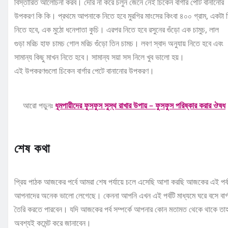
বিস্তারিত আলোচনা করব। দেরি না করে চলুন জেনে নেই চিকেন বার্গার পেটি বানানোর
উপকরণ কি কি। প্রথমে আপনাকে নিতে হবে মুরগির মাংসের কিংবা ৪০০ গ্রাম, একটা 
নিতে হবে, এক মুঠো ধনেপাতা কুচি। এরপর নিতে হবে রসুনের গুঁড়ো এক চামুচ, লাল
গুড়া মরিচ হাফ চামচ গোল মরিচ গুঁড়ো তিন চামচ। লবণ স্বাদ অনুযায় নিতে হবে এবং
সামান্য কিছু মাখন নিতে হবে। সামান্য সয়া সস নিলে খুব ভালো হয়।
এই উপকরণগুলো চিকেন বার্গার পেটে বানানোর উপকরণ।
আরো পড়ুনঃ
ধূমপায়ীদের ফুসফুস সুস্থ রাখার উপায় – ফুসফুস পরিষ্কার করার ঔষধ
শেষ কথা
প্রিয় পাঠক আজকের পর্বে আমরা শেষ পর্যায়ে চলে এসেছি আশা করছি আজকের এই পর্ব
আপনাদের অনেক ভালো লেগেছে। কেননা আপনি এখন এই পর্বটি মাধ্যমে ঘরে বসে বার্গ
তৈরি করতে পারবেন। যদি আজকের পর্ব সম্পর্কে আপনার কোন মতামত থেকে থাকে তা
অবশ্যই কমেন্ট করে জানাবেন।