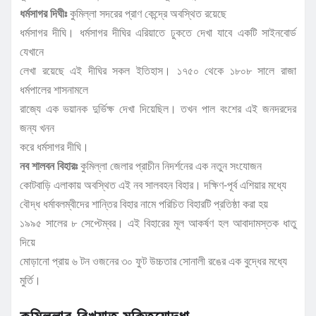
ধর্মসাগর দিঘীঃ
কুমিল্লা সদরের প্রাণ কেন্দ্রে অবস্থিত রয়েছে
ধর্মসাগর দীঘি। ধর্মসাগর দীঘির এরিয়াতে ঢুকতে দেখা যাবে একটি সাইনবোর্ড
যেখানে
লেখা রয়েছে এই দীঘির সকল ইতিহাস। ১৭৫০ থেকে ১৮০৮ সালে রাজা
ধর্মপালের শাসনামলে
রাজ্যে এক ভয়ানক দুর্ভিক্ষ দেখা দিয়েছিল। তখন পাল বংশের এই জনদরদের
জন্য খনন
করে ধর্মসাগর দীঘি।
নব শালবন বিহারঃ
কুমিল্লা জেলার প্রাচীন নিদর্শনের এক নতুন সংযোজন
কোটবাড়ি এলাকায় অবস্থিত এই নব সালবহন বিহার। দক্ষিণ-পূর্ব এশিয়ার মধ্যে
বৌদ্ধ ধর্মাবলম্বীদের শান্তির বিহার নামে পরিচিত বিহারটি প্রতিষ্ঠা করা হয়
১৯৯৫ সালের ৮ সেপ্টেম্বর। এই বিহারের মূল আকর্ষণ হল আবাদামস্তক ধাতু
দিয়ে
মোড়ানো প্রায় ৬ টন ওজনের ৩০ ফুট উচ্চতার সোনালী রঙের এক বুদ্ধের মধ্যে
মুর্তি।
কুমিল্লার বিখ্যাত মুক্তিযোদ্ধা