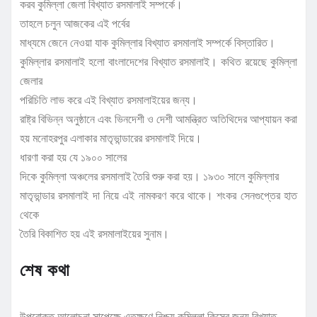
করব কুমিল্লা জেলা বিখ্যাত রসমালাই সম্পর্কে।
তাহলে চলুন আজকের এই পর্বের
মাধ্যমে জেনে নেওয়া যাক কুমিল্লার বিখ্যাত রসমালাই সম্পর্কে বিস্তারিত।
কুমিল্লার রসমালাই হলো বাংলাদেশের বিখ্যাত রসমালাই। কথিত রয়েছে কুমিল্লা
জেলার
পরিচিতি লাভ করে এই বিখ্যাত রসমালাইয়ের জন্য।
রাষ্ট্র বিভিন্ন অনুষ্ঠানে এবং ভিনদেশী ও দেশী আমন্ত্রিত অতিথিদের আপ্যায়ন করা
হয় মনোহরপুর এলাকার মাতৃভান্ডারের রসমালাই দিয়ে।
ধারণা করা হয় যে ১৯০০ সালের
দিকে কুমিল্লা অঞ্চলের রসমালাই তৈরি শুরু করা হয়। ১৯৩০ সালে কুমিল্লার
মাতৃভান্ডার রসমালাই দা নিয়ে এই নামকরণ করে থাকে। শংকর সেনগুপ্তের হাত
থেকে
তৈরি বিকাশিত হয় এই রসমালাইয়ের সুনাম।
শেষ কথা
উপরোক্ত আলোচনা সাপেক্ষে এতক্ষণে নিশ্চয় কুমিল্লা কিসের জন্য বিখ্যাত