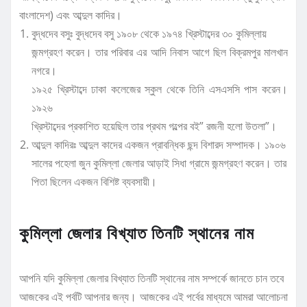
বাংলাদেশ) এবং আব্দুল কাদির।
বুদ্ধদেব বসুঃ বুদ্ধদেব বসু ১৯০৮ থেকে ১৯৭৪ খ্রিস্টাব্দের ৩০ কুমিল্লায়
জন্মগ্রহণ করেন। তার পরিবার এর আদি নিবাস আগে ছিল বিক্রমপুর মালখান
নগরে।
১৯২৫ খ্রিস্টাব্দে ঢাকা কলেজের স্কুল থেকে তিনি এসএসসি পাস করেন।
১৯২৬
খ্রিস্টাব্দের প্রকাশিত হয়েছিল তার প্রথম গল্পের বই” রজনী হলো উতলা”।
আব্দুল কাদিরঃ আব্দুল কাদের একজন প্রাবন্ধিক ছন্দ বিশারদ সম্পাদক। ১৯০৬
সালের পহেলা জুন কুমিল্লা জেলার আড়াই সিধা গ্রামে জন্মগ্রহণ করেন। তার
পিতা ছিলেন একজন বিশিষ্ট ব্যবসায়ী।
কুমিল্লা জেলার বিখ্যাত তিনটি স্থানের নাম
আপনি যদি কুমিল্লা জেলার বিখ্যাত তিনটি স্থানের নাম সম্পর্কে জানতে চান তবে
আজকের এই পর্বটি আপনার জন্য। আজকের এই পর্বের মাধ্যমে আমরা আলোচনা