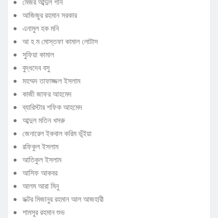
মেজর আব্দুল গনি
আজিজুর রহমান সরকার
এনামুল হক মনি
আ হ ম মোস্তফা কামাল লোটাস
সুফিয়া কামাল
বুদ্ধদেব বসু
মহম্মদ তাফাজ্জল ইসলাম
কাজী জাফর আহমেদ
ব্যারিস্টার শফিক আহমেদ
আব্দুল মতিন খসরু
জেনারেল ইকবাল করিম ভূঁইয়া
রফিকুল ইসলাম
আতিকুল ইসলাম
আসিফ আকবর
আলম আরা মিনু
ডক্টর মিজানুর রহমান আল আজহারী
শামসুর রহমান শুভ