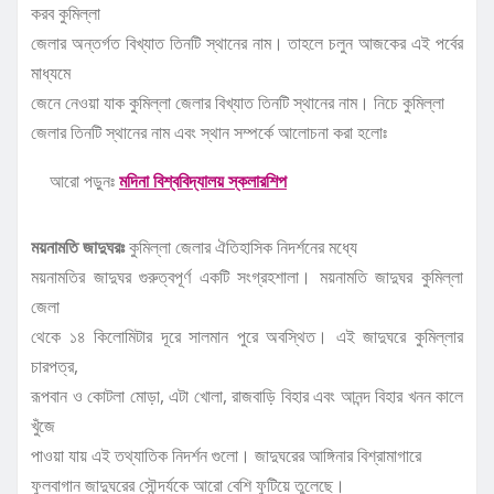
করব কুমিল্লা
জেলার অন্তর্গত বিখ্যাত তিনটি স্থানের নাম। তাহলে চলুন আজকের এই পর্বের
মাধ্যমে
জেনে নেওয়া যাক কুমিল্লা জেলার বিখ্যাত তিনটি স্থানের নাম। নিচে কুমিল্লা
জেলার তিনটি স্থানের নাম এবং স্থান সম্পর্কে আলোচনা করা হলোঃ
আরো পড়ুনঃ
মদিনা বিশ্ববিদ্যালয় স্কলারশিপ
ময়নামতি জাদুঘরঃ
কুমিল্লা জেলার ঐতিহাসিক নিদর্শনের মধ্যে
ময়নামতির জাদুঘর গুরুত্বপূর্ণ একটি সংগ্রহশালা। ময়নামতি জাদুঘর কুমিল্লা
জেলা
থেকে ১৪ কিলোমিটার দূরে সালমান পুরে অবস্থিত। এই জাদুঘরে কুমিল্লার
চারপত্র,
রূপবান ও কোটলা মোড়া, এটা খোলা, রাজবাড়ি বিহার এবং আনন্দ বিহার খনন কালে
খুঁজে
পাওয়া যায় এই তথ্যাতিক নিদর্শন গুলো। জাদুঘরের আঙ্গিনার বিশ্রামাগারে
ফুলবাগান জাদুঘরের সৌন্দর্যকে আরো বেশি ফুটিয়ে তুলেছে।