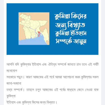
আপনি যদি কুমিল্লার ইতিহাস এবং ঐতিহ্য সম্পর্কে জানতে চান তবে এই পর্বটি
মনোযোগ
সহকারে পড়ুন। কারণ আজকের এই পর্বে আমরা আলোচনা করব কুমিল্লার সকল
জানা-অজানা
তথ্য সম্পর্কে। তাহলে চলুন আজকের এই পর্বের মাধ্যমে জেনে নেওয়া যাক
কুমিল্লা
ইতিহাস এবং কুমিল্লা কিসের জন্য বিখ্যাত।