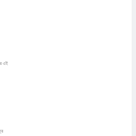
ের এই
রে