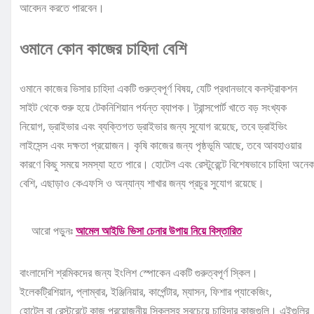
আবেদন করতে পারবেন।
ওমানে কোন কাজের চাহিদা বেশি
ওমানে কাজের ভিসার চাহিদা একটি গুরুত্বপূর্ণ বিষয়, যেটি প্রধানভাবে কনস্ট্রাকশন
সাইট থেকে শুরু হয়ে টেকনিশিয়ান পর্যন্ত ব্যাপক। ট্রান্সপোর্ট খাতে বড় সংখ্যক
নিয়োগ, ড্রাইভার এবং ব্যক্তিগত ড্রাইভার জন্য সুযোগ রয়েছে, তবে ড্রাইভিং
লাইসেন্স এবং দক্ষতা প্রয়োজন। কৃষি কাজের জন্য পৃষ্ঠভূমি আছে, তবে আবহাওয়ার
কারণে কিছু সময়ে সমস্যা হতে পারে। হোটেল এবং রেস্টুরেন্টে বিশেষভাবে চাহিদা অনে
বেশি, এছাড়াও কেএফসি ও অন্যান্য শাখার জন্য প্রচুর সুযোগ রয়েছে।
আরো পড়ুনঃ
আমেল আইডি ভিসা চেনার উপায় নিয়ে বিস্তারিত
বাংলাদেশি শ্রমিকদের জন্য ইংলিশ স্পোকেন একটি গুরুত্বপূর্ণ স্কিল।
ইলেকট্রিশিয়ান, প্লাম্বার, ইঞ্জিনিয়ার, কার্পেন্টার, ম্যাসন, ফিশার প্যাকেজিং,
হোটেল বা রেস্টুরেন্টে কাজ প্রয়োজনীয় স্কিলসহ সবচেয়ে চাহিদার কাজগুলি। এইগুলির