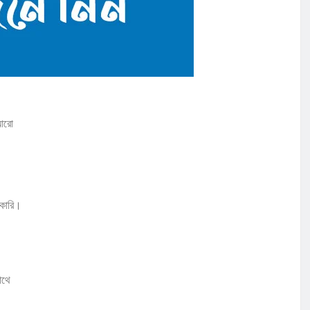
 আরো
রকারি।
াথে