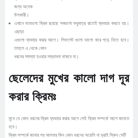
জন্য অনেক
উপকারী।
এখানে যতগুলো ক্রিম রয়েছে সবগুলো শুধুমাত্র রাতেই ব্যবহার করতে হয়।
এছাড়া
এগুলো ব্যবহার করার আগে। লিফলেট গুলো ভালো করে পড়ে নিতে হবে।
তাহলে এ থেকে কোন
ধরনের সমস্যা হওয়ার সম্ভাবনা থাকবে না।
ছেলেদের মুখের কালো দাগ দূর
করার ক্রিমঃ
মুখে যে কোন ধরনের ক্রিম ব্যবহার করার আগে সেই ক্রিম সম্পর্কে আগে জানতে
হবে।
ক্রিম সম্পর্কে জানার পর আপনার কিন কোন ধরনের অয়েলি না ড্রাই স্কিন সেটি