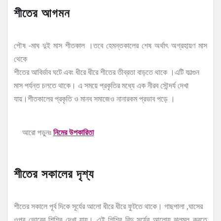
শীতের আগমন
পৌষ -মাঘ দুই মাস শীতকাল ।তবে হেমন্তকালের শেষ অর্থাৎ অগ্রহায়ণ মাস
থেকে
শীতের আবির্ভাব ঘটে এবং ধীরে ধীরে শীতের তীব্রতা বাড়তে থাকে ।এটি ফাল্গুন
মাস পর্যন্ত চলতে থাকে। এ সময়ে প্রকৃতির মধ্যে এক নীরব সৌন্দর্য দেখা
যায়।শীতকালের প্রকৃতি ও মানব সমাজেও নানারকম প্রভাব পড়ে ।
আরো পড়ুনঃ
নিমের উপকারিতা
শীতের সকালের দৃশ্য
শীতের সকালে পূর্ব দিকে সূর্যের আলো ধীরে ধীরে ফুটতে থাকে। গাছপালা ,ঘাসের
ওপর ভোরের শিশির দেখা যায়। এই শিশির বিন্দু সূর্যের আলোয় ঝলমল করতে