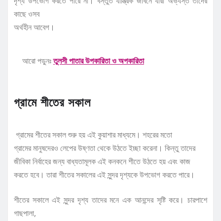
দৃশ্য উপভোগ করতে পারে না। বস্তুত যান্ত্রিক জীবনে যারা অভ্যস্ত তাদের
কাছে ওসব
অর্থহীন আবেগ।
আরো পড়ুনঃ
তুলসী পাতার উপকারিতা ও অপকারিতা
গ্রামে শীতের সকাল
গ্রামের শীতের সকাল শুরু হয় এই কুয়াশার মাধ্যমে। শহরের মতো
গ্রামের মানুষদেরও লেপের উষ্ণতা থেকে উঠতে ইচ্ছা করেনা। কিন্তু তাদের
জীবিকা নির্বাহের জন্য বাধ্যতামূলক এই কনকনে শীতে উঠতে হয় এবং কাজ
করতে হবে। তারা শীতের সকালের এই সুন্দর দৃশ্যকে উপভোগ করতে পারে।
শীতের সকালে এই সুন্দর দৃশ্য তাদের মনে এক আনন্দের সৃষ্টি করে। চারপাশে
গাছপালা,