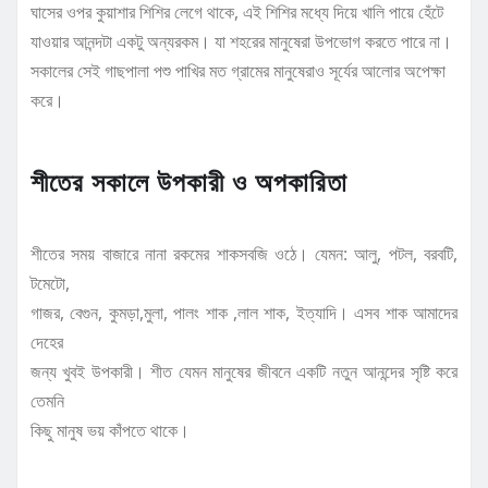
ঘাসের ওপর কুয়াশার শিশির লেগে থাকে, এই শিশির মধ্যে দিয়ে খালি পায়ে হেঁটে
যাওয়ার আনন্দটা একটু অন্যরকম। যা শহরের মানুষেরা উপভোগ করতে পারে না।
সকালের সেই গাছপালা পশু পাখির মত গ্রামের মানুষেরাও সূর্যের আলোর অপেক্ষা
করে।
শীতের সকালে উপকারী ও অপকারিতা
শীতের সময় বাজারে নানা রকমের শাকসবজি ওঠে। যেমন: আলু, পটল, বরবটি,
টমেটো,
গাজর, বেগুন, কুমড়া,মুলা, পালং শাক ,লাল শাক, ইত্যাদি। এসব শাক আমাদের
দেহের
জন্য খুবই উপকারী। শীত যেমন মানুষের জীবনে একটি নতুন আনন্দের সৃষ্টি করে
তেমনি
কিছু মানুষ ভয় কাঁপতে থাকে।