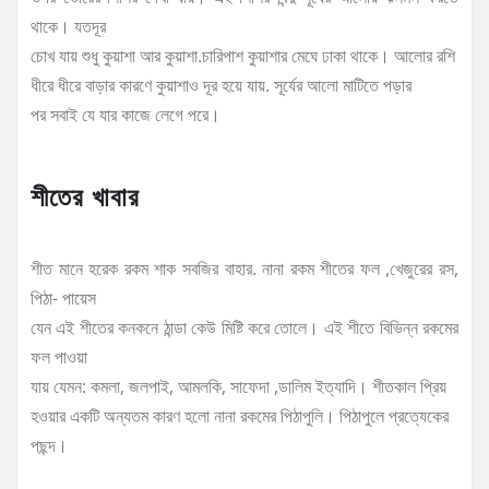
থাকে। যতদূর
চোখ যায় শুধু কুয়াশা আর কুয়াশা.চারিপাশ কুয়াশার মেঘে ঢাকা থাকে। আলোর রশি
ধীরে ধীরে বাড়ার কারণে কুয়াশাও দূর হয়ে যায়. সূর্যের আলো মাটিতে পড়ার
পর সবাই যে যার কাজে লেগে পরে।
শীতের খাবার
শীত মানে হরেক রকম শাক সবজির বাহার. নানা রকম শীতের ফল ,খেজুরের রস,
পিঠা- পায়েস
যেন এই শীতের কনকনে ঠান্ডা কেউ মিষ্টি করে তোলে। এই শীতে বিভিন্ন রকমের
ফল পাওয়া
যায় যেমন: কমলা, জলপাই, আমলকি, সাফেদা ,ডালিম ইত্যাদি। শীতকাল প্রিয়
হওয়ার একটি অন্যতম কারণ হলো নানা রকমের পিঠাপুলি। পিঠাপুলে প্রত্যেকের
পছন্দ।