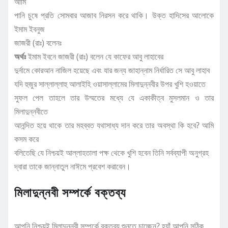
আমি
পানি চুষে প্রতি সোমবার আজাব নিরসন করে থাকি। উক্ত হাদিসের আলোকে
ইমাম ইবনুজ
জাজরী (রাঃ) বলেনঃ
অর্থঃ
ইমাম ইবনে জাজরী (রাঃ) বলেন যে কাফের আবু লাহাবের
দুর্নামে কোরআন নাজিল হয়েছে এবং যার জন্য জাহান্নাম নির্ধারিত সে আবু লাহাব
যদি হুজুর সাল্লাল্লাহু আলাইহি ওয়াসাল্লামের মিলাদুন্নবীর উপর খুশি হওয়াতে
সুফল পেল তাহলে তার উম্মতের মধ্যে যে একাকীত্ব মুসলমান ও তার
মিলাদুন্নবীতে
আনন্দিত হয়ে থাকে তার মহব্বত যথাসাধ্য দান করে তার অবস্থা কি হবে? আমি
কসম করে
বলিতেছি যে নিশ্চয়ই আল্লাহতালা পক্ষ থেকে খুশি হবেন তিনি সর্বব্যাপী অনুগ্রহ
দ্বারা তাকে জান্নাতুল নাঈমে প্রবেশ করাবেন।
মিলাদুন্নবী সম্পর্কে বক্তব্য
আপনি নিশ্চয়ই মিলাদুন্নবী সম্পর্কে বক্তব্য শুনতে চাচ্ছেন? হ্যাঁ আপনি সঠিক