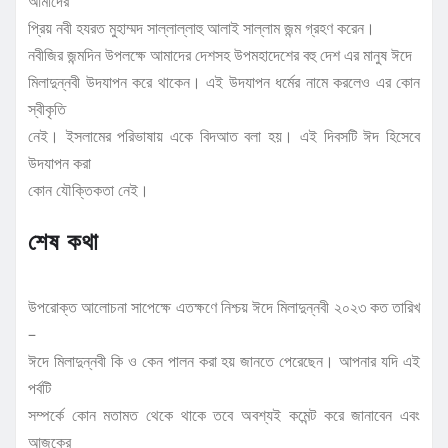
আমাদের
প্রিয় নবী হযরত মুহাম্মদ সাল্লাল্লাহু আলাই সাল্লাম জন্ম গ্রহণ করেন।
নবীজির জন্মদিন উপলক্ষে আমাদের দেশসহ উপমহাদেশের বহু দেশ এর মানুষ ঈদে
মিলাদুন্নবী উদযাপন করে থাকেন। এই উদযাপন ধর্মের নামে করলেও এর কোন
স্বীকৃতি
নেই। ইসলামের পরিভাষায় একে বিদআত বলা হয়। এই দিবসটি ঈদ হিসেবে
উদযাপন করা
কোন যৌক্তিকতা নেই।
শেষ কথা
উপরোক্ত আলোচনা সাপেক্ষে এতক্ষণে নিশ্চয় ঈদে মিলাদুন্নবী ২০২৩ কত তারিখ
–
ঈদে মিলাদুন্নবী কি ও কেন পালন করা হয় জানতে পেরেছেন। আপনার যদি এই
পর্বটি
সম্পর্কে কোন মতামত থেকে থাকে তবে অবশ্যই কমেন্ট করে জানাবেন এবং
আজকের