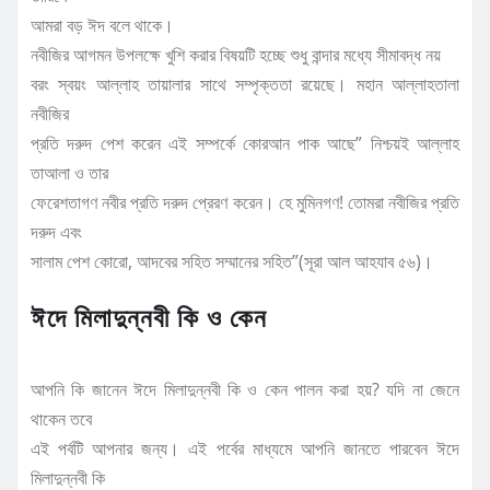
আমরা বড় ঈদ বলে থাকে।
নবীজির আগমন উপলক্ষে খুশি করার বিষয়টি হচ্ছে শুধু বান্দার মধ্যে সীমাবদ্ধ নয়
বরং স্বয়ং আল্লাহ তায়ালার সাথে সম্পৃক্ততা রয়েছে। মহান আল্লাহতালা
নবীজির
প্রতি দরুদ পেশ করেন এই সম্পর্কে কোরআন পাক আছে” নিশ্চয়ই আল্লাহ
তাআলা ও তার
ফেরেশতাগণ নবীর প্রতি দরুদ প্রেরণ করেন। হে মুমিনগণ! তোমরা নবীজির প্রতি
দরুদ এবং
সালাম পেশ কোরো, আদবের সহিত সম্মানের সহিত”(সূরা আল আহযাব ৫৬)।
ঈদে মিলাদুন্নবী কি ও কেন
আপনি কি জানেন ঈদে মিলাদুন্নবী কি ও কেন পালন করা হয়? যদি না জেনে
থাকেন তবে
এই পর্বটি আপনার জন্য। এই পর্বের মাধ্যমে আপনি জানতে পারবেন ঈদে
মিলাদুন্নবী কি