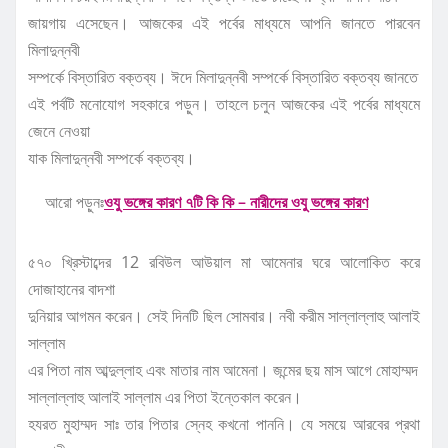
জায়গায় এসেছেন। আজকের এই পর্বের মাধ্যমে আপনি জানতে পারবেন
মিলাদুন্নবী
সম্পর্কে বিস্তারিত বক্তব্য। ঈদে মিলাদুন্নবী সম্পর্কে বিস্তারিত বক্তব্য জানতে
এই পর্বটি মনোযোগ সহকারে পড়ুন। তাহলে চলুন আজকের এই পর্বের মাধ্যমে
জেনে নেওয়া
যাক মিলাদুন্নবী সম্পর্কে বক্তব্য।
আরো পড়ুনঃ
ওযু ভঙ্গের কারণ ৭টি কি কি – নারীদের ওযু ভঙ্গের কারণ
৫৭০ খ্রিস্টাব্দের 12 রবিউল আউয়াল মা আমেনার ঘরে আলোকিত করে
দোজাহানের বাদশা
দুনিয়ার আগমন করেন। সেই দিনটি ছিল সোমবার। নবী করীম সাল্লাল্লাহু আলাই
সাল্লাম
এর পিতা নাম আব্দুল্লাহ এবং মাতার নাম আমেনা। জন্মের ছয় মাস আগে মোহাম্মদ
সাল্লাল্লাহু আলাই সাল্লাম এর পিতা ইন্তেকাল করেন।
হযরত মুহাম্মদ সাঃ তার পিতার স্নেহ কখনো পাননি। যে সময়ে আরবের প্রথা