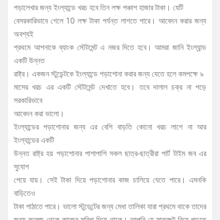
পড়ালেখার জন্য ইংল্যান্ডে খরচ হবে তিন লক্ষ পঞ্চাশ হাজার টাকা। যেটি
বেসরকারিভাবে গেলে 10 লক্ষ টাকা পর্যন্ত লাগতে পারে। আবেদন করার জন্য
অবশ্যই
প্রথমে আপনাকে ব্যাংক স্টেটমেন্ট এ নজর দিতে হবে। আমরা জানি ইংল্যান্ড
একটি উন্নত
রাষ্ট্র। একজন স্টুডেন্টকে ইংল্যান্ডে পড়াশোনা করার জন্য যেতে হলে কমপক্ষে ৯
মাসের খরচ এর একটি স্টেটমেন্ট দেখাতে হবে। তবে দালাল চক্র না পড়ে
সরকারিভাবে
আবেদন করা ভালো।
ইংল্যান্ডের পড়াশোনার জন্য এর বেশি বাড়তি কোনো খরচ লাগে না আর
ইংল্যান্ডের একটি
উন্নত রাষ্ট্র হয় পড়াশোনার পাশাপাশি সকল ছাত্র-ছাত্রীরা পার্ট টাইম জব এর
সুযোগ
পেয়ে যায়। সেই টাকা দিয়ে পড়াশোনার কাজ চালিয়ে যেতে পারে। এমনকি
বাড়িতেও
টাকা পাঠাতে পারে। ভালো স্টুডেন্টের জন্য মেধা তালিকা যারা প্রথমে থাকে তাদের
জন্য কলেজ থেকে কাজের সুবিধা দিয়ে থাকে। আপনি যে সাবজেক্ট নিয়ে পড়তে