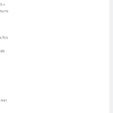
ার ৮
টাঙলের
 দিয়ে
সবজি
 কারণ