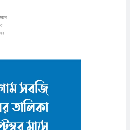
মাসে
তে
ষের