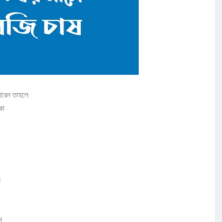
ারেন তাহলে
কা
ন
ে