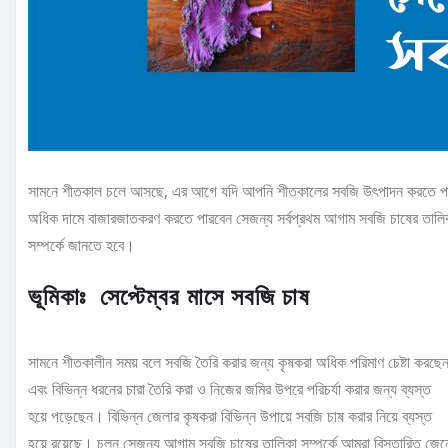
সামনে শীতকাল চলে আসছে, এর আগে যদি আপনি শীতকালের সবজি উৎপাদন করতে প
অধিক দামে বাজারজাতকরণ করতে পারবেন সেজন্য সর্বপ্রথম আগাম সবজি চাষের তালি
সম্পর্কে জানতে হবে।
ভূমিকাঃ সেপ্টেম্বর মাসে সবজি চাষ
সামনে শীতকালীন সময় বলে সবজি তৈরি করার জন্য কৃষকরা অধিক পরিমাণ চেষ্টা করছে
এবং বিভিন্ন ধরনের চারা তৈরি করা ও নিজের জমির উপরে পরিচর্যা করার জন্য ব্যস্ত
হয়ে পড়েছেন। বিভিন্ন জেলার কৃষকরা বিভিন্ন উপায়ে সবজি চাষ করার নিয়ে ব্যস্ত
হয়ে রয়েছে। চলুন সেজন্য আগাম সবজি চাষের তালিকা সম্পর্কে আমরা বিস্তারিত জেন