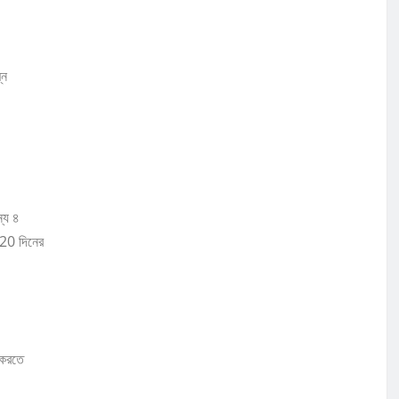
্ন
্য ৪
20 দিনের
 করতে