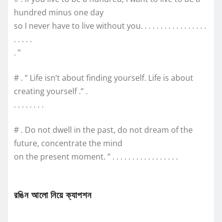
hundred minus one day
so I never have to live without you. . . . . . . . . . . . . . . . .
. . . . .
. ”
# . “ Life isn’t about finding yourself. Life is about
creating yourself .” .
. . . . . . . .
# . Do not dwell in the past, do not dream of the
future, concentrate the mind
on the present moment. ” . . . . . . . . . . . . . . . . .
রঙিন আলো নিয়ে ক্যাপশন