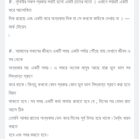
# . পৃথিবীর সকল প্রকার সবাই হলো একটা চাদের মতো । এখানে সবারই একটা
করে আলোকিত
দিক রয়েছে এবং একটা করে অন্ধকার দিক যা সে কখনো কাউকে দেখায় না । —
মার্ক টোয়েন
৷
# . আমাদের সকলের জীবনে একটি সময় একটা পর্যায় পৌঁছে যায় যেখানে জীবন এ
সব থেকে
অন্ধকার ময় একটি সময় ৷ এ সময়ে অনেক মানুষ আছে যারা ভুল ভাল সব
সিদ্ধান্ত গ্রহণ
করে থাকে ৷ কিন্তু কখনো কোন প্রকার কোন ভুল ভাল সিদ্ধান্ত গ্রহণ করা হতে
বিরত
থাকতে হবে ৷ সব সময় একটি কথা মাথায় রাখতে হবে যে , দিনের পর যেমন রাত
আসে ঠিক
তেমনি আবার রাতের অন্ধকার ভেদ করে দিনের সূর্য উদয় হয়ে থাকে ৷ ধৈর্য্য ধারন
করতে
হবে এবং সবর করতে হবে ৷