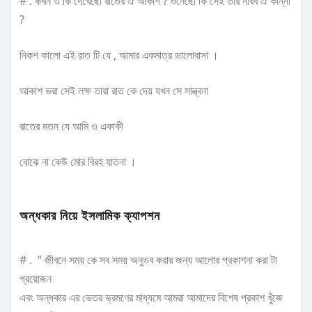
# . কখন ও কি দেখেছো রাতের ঐ আকাশ ? শুনেছো কি সেই তার নীরব ঐ কান্না
?
নিকশ কালো এই রাত টি যে , আমার একমাত্র ভালোবাসা ।
আকাশ ভরা সেই লক্ষ তারা রাত কে দেয় যখন সে সান্ত্বনা
রাতের মতন যে আমি ও একাকী
বোঝে না কেউ মোর বিরহ যাতনা ।
অন্ধকার নিয়ে ইসলামিক ক্যাপশন
# . “ জীবনে সময় কে সব সময় অনুভব করার জন্য আলোর প্রকাশনা করা টা
প্রয়োজন
এবং অন্ধকার এর ভেতর ভ্রমণের মাধ্যমে আমরা আমাদের বিশেষ প্রকাশ খুঁজে