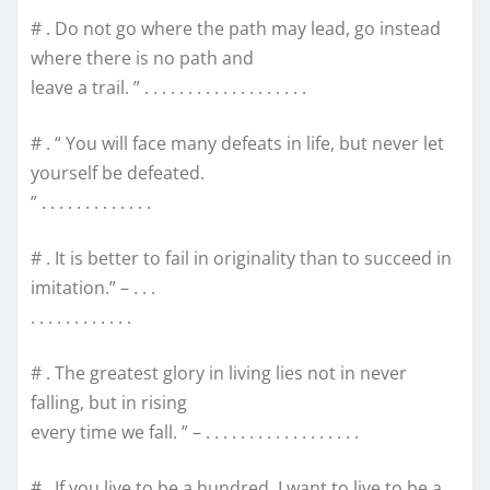
# . Do not go where the path may lead, go instead
where there is no path and
leave a trail. ” . . . . . . . . . . . . . . . . . . .
# . “ You will face many defeats in life, but never let
yourself be defeated.
” . . . . . . . . . . . . .
# . It is better to fail in originality than to succeed in
imitation.” – . . .
. . . . . . . . . . . .
# . The greatest glory in living lies not in never
falling, but in rising
every time we fall. ” – . . . . . . . . . . . . . . . . . .
# . If you live to be a hundred, I want to live to be a