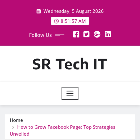
Skip
Wednesday, 5 August 2026
to
content
8:51:58 AM
Follow Us
SR Tech IT
Home
How to Grow Facebook Page: Top Strategies
Unveiled