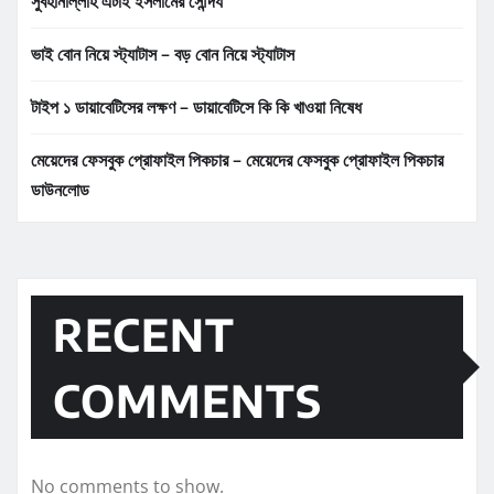
সুবহানাল্লাহ এটাই ইসলামের সৌন্দর্য
ভাই বোন নিয়ে স্ট্যাটাস – বড় বোন নিয়ে স্ট্যাটাস
টাইপ ১ ডায়াবেটিসের লক্ষণ – ডায়াবেটিসে কি কি খাওয়া নিষেধ
মেয়েদের ফেসবুক প্রোফাইল পিকচার – মেয়েদের ফেসবুক প্রোফাইল পিকচার
ডাউনলোড
RECENT
COMMENTS
No comments to show.