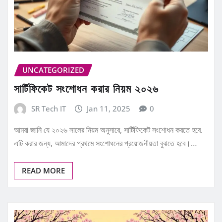
UNCATEGORIZED
সার্টিফিকেট সংশোধন করার নিয়ম ২০২৬
SR Tech IT
Jan 11, 2025
0
আমরা জানি যে ২০২৬ সালের নিয়ম অনুসারে, সার্টিফিকেট সংশোধন করতে হবে.
এটি করার জন্য, আমাদের প্রথমে সংশোধনের প্রয়োজনীয়তা বুঝতে হবে।…
READ MORE