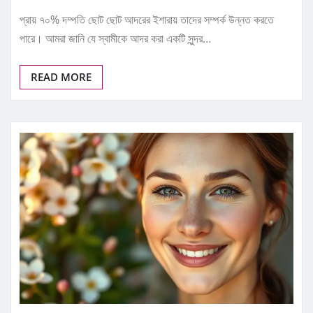
প্রায় ৭০% দম্পতি ছোট ছোট আদরের ইশারায় তাদের সম্পর্ক উন্নত করতে
পারে। আমরা জানি যে স্বামীকে আদর করা একটি সুন্দর…
READ MORE