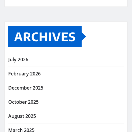
ARCHIVES
July 2026
February 2026
December 2025
October 2025
August 2025
March 2025